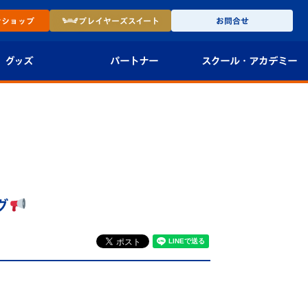
ン
ショップ
プレイヤーズ
スイート
お問合せ
グッズ
パートナー
スクール・
アカデミー
インショップ
パートナー企業一覧
アカデミー
-27ユニフォー
パートナー募集
U-18
法人限定 VIP BOX
U-15
報
グ
U-12
スクール