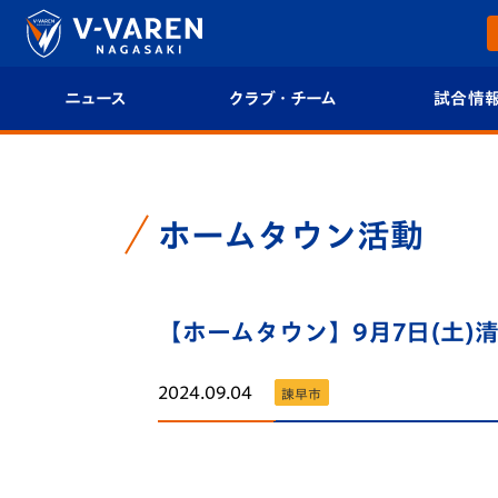
ニュース
クラブ・チーム
試合情
すべて
クラブプロフィール
試合日程/結果
トップチーム
フィロソフィー
試合情報
ホームタウン活動
クラブ
クラブ概要
順位表
試合情報
【ホームタウン】9月7日(土
エンブレム紹介
U-21 Jリーグ
ファンクラブ
選手プロフィール
フォトギャラ
2024.09.04
諫早市
チケット
スタッフプロフィー
スタジアムグ
ル