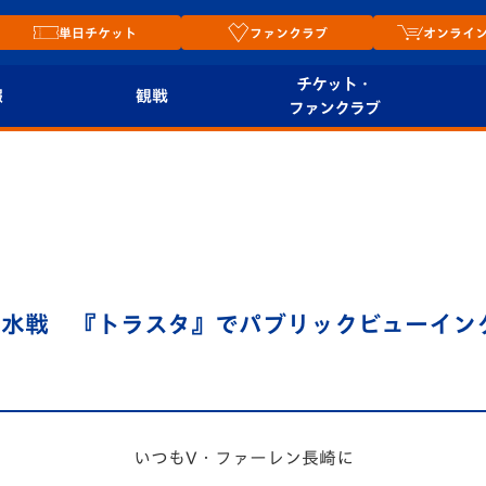
単日チケット
ファンクラブ
オンライ
チケット・
報
観戦
ファンクラブ
観戦ルール
チケット
オンラ
はじめての観戦ガイ
シーズンシート
2026
ド
ム
プレイヤーズスイー
Revive Team
ト
店舗情
)清水戦 『トラスタ』でパブリックビューイン
関連
スタジアムへのアク
V-LOVERS（ファン
セス
クラブ）
リー
ヴィヴィくんの長崎
ルメ
おもてなしガイド
いつもV・ファーレン長崎に