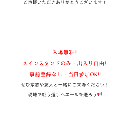
ご声援いただきありがとうございます！
V-EXPRESS（ユニフ
ォーム入場）
入場無料!!
メインスタンドのみ・出入り自由!!
事前登録なし・当日参加OK!!
ぜひ家族や友人と一緒にご来場ください！
現地で戦う選手へエールを送ろう