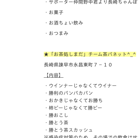
・サポーター仲間野中君より長崎
ちゃんぽ
・お菓子
・お酒ちょい飲み
・おつまみ
★「お茶処しまだ」チーム茶パネット^_^
長崎県諫早市永昌東町７−１０
【内容】
・ウインナーじゃなくてウイナー
・勝利のパンパカパン
・おかきじゃ
なくてお勝ち
・柿ピーじゃなくて勝ピー
・勝おこし
・勝とう茶
・勝とう茶スカッシュ
※感染症対策のため、その場での飲食はせ