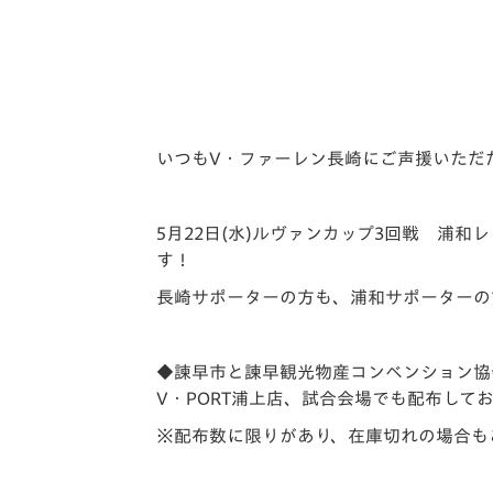
イベント
マスコット紹介
メディア
チームスケジュール
グッズ
クラブハウス（練習
場）
いつもV・ファーレン長崎にご声援いただ
ホームタウン
応援メディア
アカデミー
5月22日(水)ルヴァンカップ3回戦 浦
平和祈念活動
す！
スクール
長崎サポーターの方も、浦和サポーターの
ホームタウン活動
◆諫早市と諫早観光物産コンベンション協
V・PORT浦上店、試合会場でも配布して
※配布数に限りがあり、在庫切れの場合も