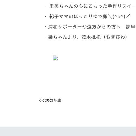
・ 里美ちゃんの心にこもった手作りスイ
・ 紀子ママのほっこりゆで卵＼(^o^)／
・浦和
サポーター
や遠方からの方へ 諫早
・梁ちゃんより、茂木枇杷（もぎびわ）
<< 次の記事