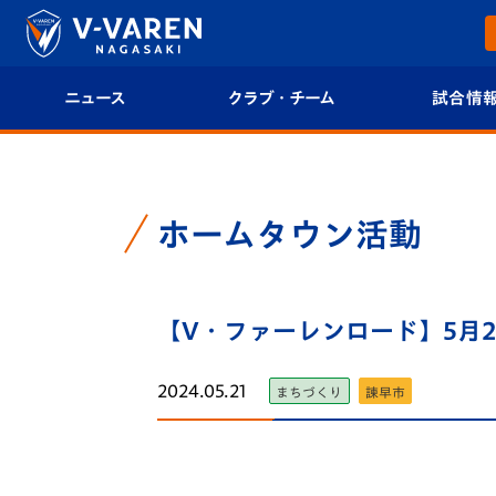
ニュース
クラブ・チーム
試合情
すべて
クラブプロフィール
試合日程/結果
トップチーム
フィロソフィー
試合情報
ホームタウン活動
クラブ
クラブ概要
順位表
試合情報
【V・ファーレンロード】5月2
エンブレム紹介
U-21 Jリーグ
ファンクラブ
選手プロフィール
フォトギャラ
2024.05.21
まちづくり
諫早市
チケット
スタッフプロフィール
スタジアムグ