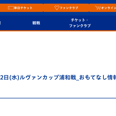
単日チケット
ファンクラブ
オンライ
チケット・
報
観戦
ファンクラブ
観戦ルール
チケット
オンラ
はじめての観戦ガイ
シーズンシート
2026
ド
ム
プレイヤーズスイート
Revive Team
店舗情
2日(水)ルヴァンカップ浦和戦_おもてなし情
関連
V-LOVERS（ファン
スタジアムへのアク
クラブ）
セス
リー
ヴィヴィくんの長崎
ルメ
おもてなしガイド