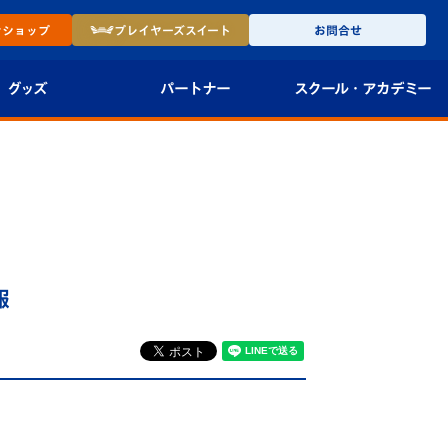
ン
ショップ
プレイヤーズ
スイート
お問合せ
グッズ
パートナー
スクール・
アカデミー
インショップ
パートナー企業一覧
アカデミー
-27ユニフォー
パートナー募集
U-18
法人限定 VIP BOX
U-15
報
報
U-12
スクール