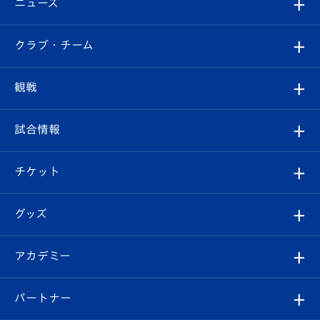
ニュース
すべて
クラブ・チーム
トップチーム
クラブプロフィール
観戦
クラブ
フィロソフィー
観戦ルール
試合情報
試合情報
クラブ概要
観戦ツアー
試合日程/結果
チケット
ファンクラブ
エンブレム紹介
はじめての観戦ガイド
順位表
チケット
グッズ
チケット
選手プロフィール
Revive Team
フォトギャラリー
シーズンシート
オンラインショップ
アカデミー
イベント
スタッフプロフィール
スタジアムへのアクセス
スタジアムグルメ
V-LOVERS（ファンクラブ）
2026-27ユニフォーム
メディア
育成からのお知らせ
パートナー
マスコット紹介
ヴィヴィくんの長崎おもてなしガイド
はじめての観戦ガイド
プレイヤーズスイート