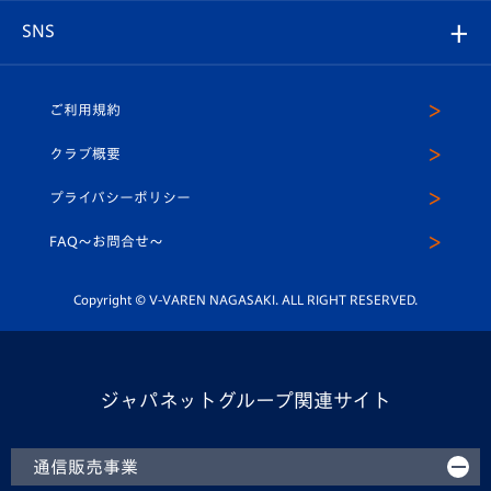
店舗情報
グッズ
アカデミー
チームスケジュール
V-EXPRESS
パートナー企業一覧
SNS
（ユニフォーム入場）
ホームタウン
U-18
クラブハウス（練習場）
パートナー募集
公式Twitter
ご利用規約
アカデミー
U-15
応援メディア
法人限定 VIP BOX
ヴィヴィくんインスタグラム
クラブ概要
スクール
U-12
メディア出演情報
プライバシーポリシー
公式LINE＠
スクール
FAQ〜お問合せ〜
平和祈念活動
Youtube公式チャンネル
ホームタウン活動
Copyright © V-VAREN NAGASAKI. ALL RIGHT RESERVED.
ジャパネットグループ関連サイト
通信販売事業