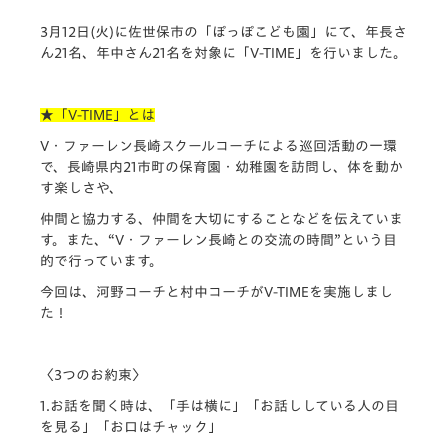
3月12日(火)に佐世保市の「ぽっぽこども園」にて、
年長さ
ん21名、年中さん21名を対象に「V-TIME」
を行いました。
★「V-TIME」とは
V・ファーレン長崎スクールコーチによる巡回活動の一環
で、
長崎県内21市町の保育園・幼稚園を訪問し、
体を動か
す楽しさや、
仲間と協力する、仲間を大切にすることなどを伝えていま
す。
また、“V・ファーレン長崎との交流の時間”
という目
的で行っています。
今回は、河野コーチと村中コーチがV-TIMEを実施しまし
た！
〈3つのお約束〉
1.お話を聞く時は、「手は横に」「
お話ししている人の目
を見る」「お口はチャック」