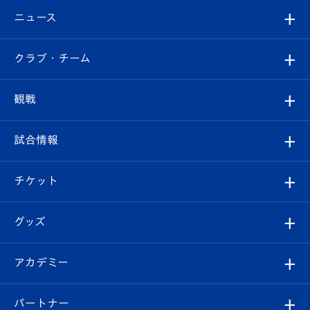
ニュース
すべて
クラブ・チーム
トップチーム
クラブプロフィール
観戦
クラブ
フィロソフィー
観戦ルール
試合情報
試合情報
クラブ概要
観戦ツアー
試合日程/結果
チケット
ファンクラブ
エンブレム紹介
はじめての観戦ガイド
順位表
チケット
グッズ
チケット
選手プロフィール
Revive Team
フォトギャラリー
シーズンシート
オンラインショップ
アカデミー
イベント
スタッフプロフィール
スタジアムへのアクセス
スタジアムグルメ
V-LOVERS（ファンクラブ）
2026-27ユニフォーム
メディア
育成からのお知らせ
パートナー
マスコット紹介