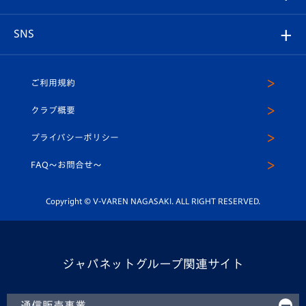
ヴィヴィくんの長崎おもてなしガイド
はじめての観戦ガイド
プレイヤーズスイート
店舗情報
グッズ
アカデミー
チームスケジュール
V-EXPRESS
パートナー企業一覧
SNS
（ユニフォーム入場）
ホームタウン
U-18
クラブハウス（練習場）
パートナー募集
公式Twitter
ご利用規約
アカデミー
U-15
応援メディア
法人限定 VIP BOX
ヴィヴィくんインスタグラム
クラブ概要
スクール
U-12
メディア出演情報
プライバシーポリシー
公式LINE＠
スクール
FAQ〜お問合せ〜
平和祈念活動
Youtube公式チャンネル
ホームタウン活動
Copyright © V-VAREN NAGASAKI. ALL RIGHT RESERVED.
ジャパネットグループ関連サイト
通信販売事業