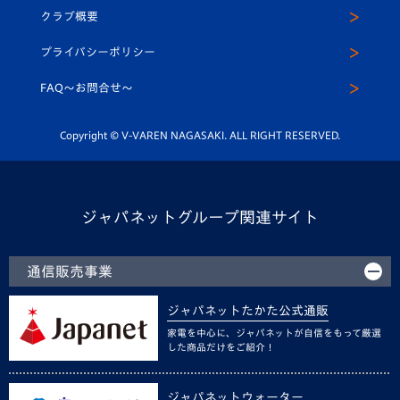
法人限定 VIP BOX
ヴィヴィくんインスタグラム
クラブ概要
スクール
U-12
メディア出演情報
プライバシーポリシー
公式LINE＠
スクール
FAQ〜お問合せ〜
平和祈念活動
Youtube公式チャンネル
ホームタウン活動
Copyright © V-VAREN NAGASAKI. ALL RIGHT RESERVED.
ジャパネットグループ関連サイト
通信販売事業
ジャパネットたかた公式通販
家電を中心に、ジャパネットが自信をもって厳選
した商品だけをご紹介！
ジャパネットウォーター