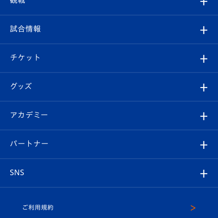
観戦
クラブ
フィロソフィー
観戦ルール
試合情報
試合情報
クラブ概要
観戦ツアー
試合日程/結果
チケット
ファンクラブ
エンブレム紹介
はじめての観戦ガイド
順位表
チケット
グッズ
チケット
選手プロフィール
Revive Team
フォトギャラリー
シーズンシート
オンラインショップ
アカデミー
イベント
スタッフプロフィール
スタジアムへのアクセス
スタジアムグルメ
V-LOVERS（ファンクラブ）
2026-27ユニフォーム
メディア
育成からのお知らせ
パートナー
マスコット紹介
ヴィヴィくんの長崎おもてなしガイド
はじめての観戦ガイド
プレイヤーズスイート
店舗情報
グッズ
アカデミー
チームスケジュール
V-EXPRESS
パートナー企業一覧
SNS
（ユニフォーム入場）
ホームタウン
U-18
クラブハウス（練習場）
パートナー募集
公式Twitter
ご利用規約
アカデミー
U-15
応援メディア