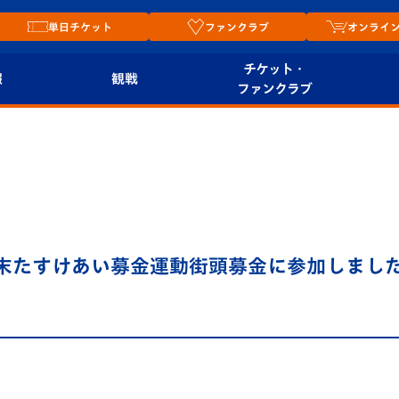
単日チケット
ファンクラブ
オンライ
チケット・
報
観戦
ファンクラブ
観戦ルール
チケット
オンラ
はじめての観戦ガイ
シーズンシート
2026
ド
ム
プレイヤーズスイート
Revive Team
店舗情
末たすけあい募金運動街頭募金に参加しました！
関連
V-LOVERS（ファン
スタジアムへのアク
クラブ）
セス
リー
ヴィヴィくんの長崎
ルメ
おもてなしガイド