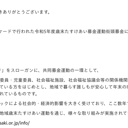
V-EXPRESS（ユニフ
ォーム入場）
きありがとうございます。
アーケードで行われた令和5年度歳末たすけあい募金運動街頭募金
くり」をスローガンに、共同募金運動の一環として、
生委員・児童委員、社会福祉施設、社会福祉協議会等の関係機
ている方をはじめとし、地域で暮らす誰しもが安心して年末の
れているものです。
ックによる社会的・経済的影響を大きく受けており、ここ数年
地域歳末たすけあい運動を通じ、様々な取り組みが実施されて
ki.or.jp/info/