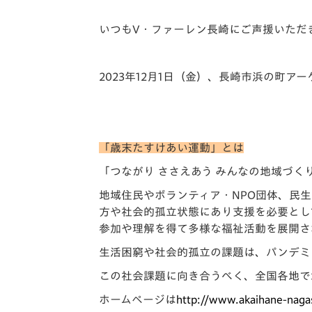
イベント
マスコット紹介
いつもV・ファーレン長崎にご声援いただ
メディア
チームスケジュール
グッズ
クラブハウス（練習
2023年12月1日（金）、長崎市浜の町
場）
ホームタウン
応援メディア
アカデミー
「歳末たすけあい運動」とは
平和祈念活動
「つながり ささえあう みんなの地域づ
スクール
ホームタウン活動
地域住民やボランティア・NPO団体、民
方や社会的孤立状態にあり支援を必要とし
参加や理解を得て多様な福祉活動を展開さ
生活困窮や社会的孤立の課題は、パンデミ
この社会課題に向き合うべく、全国各地で
ホームページは
http://www.akaihane-nagasa