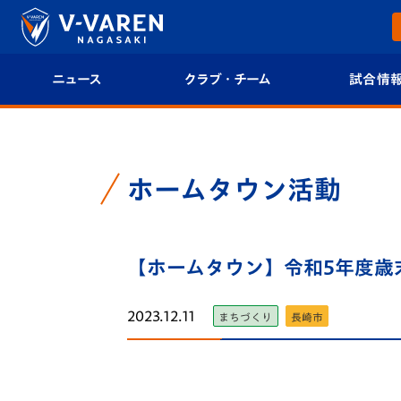
ニュース
クラブ・チーム
試合情
すべて
クラブプロフィール
試合日程/結果
トップチーム
フィロソフィー
試合情報
ホームタウン活動
クラブ
クラブ概要
順位表
試合情報
【ホームタウン】令和5年度歳
エンブレム紹介
U-21 Jリーグ
ファンクラブ
選手プロフィール
フォトギャラ
2023.12.11
まちづくり
長崎市
チケット
スタッフプロフィール
スタジアムグ