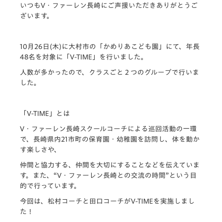
いつもV・
ファーレン長崎にご声援いただきありがとうご
ざいます。
10月26日(木)に大村市の「かめりあこども園」にて、
年長
48名を対象に「V-TIME」を行いました。
人数が多かったので、クラスごと２つのグループで行いま
した。
「V-TIME」とは
V・ファーレン長崎スクールコーチによる巡回活動の一環
で、
長崎県内21市町の保育園・幼稚園を訪問し、
体を動か
す楽しさや、
仲間と協力する、仲間を大切にすることなどを伝えていま
す。
また、“V・ファーレン長崎との交流の時間”
という目
的で行っています。
今回は、松村コーチと田口コーチがV-TIMEを実施しまし
た！