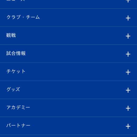
すべて
クラブ・チーム
トップチーム
クラブプロフィール
観戦
クラブ
フィロソフィー
観戦ルール
試合情報
試合情報
クラブ概要
観戦ツアー
試合日程/結果
チケット
ファンクラブ
エンブレム紹介
はじめての観戦ガイド
順位表
チケット
グッズ
チケット
選手プロフィール
Revive Team
フォトギャラリー
シーズンシート
オンラインショップ
アカデミー
イベント
スタッフプロフィール
スタジアムへのアクセス
スタジアムグルメ
V-LOVERS（ファンクラブ）
2026-27ユニフォーム
メディア
育成からのお知らせ
パートナー
マスコット紹介
ヴィヴィくんの長崎おもてなしガイド
はじめての観戦ガイド
プレイヤーズスイート
店舗情報