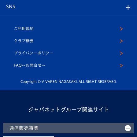
グッズ
アカデミー
チームスケジュール
V-EXPRESS
パートナー企業一覧
SNS
（ユニフォーム入場）
ホームタウン
U-18
クラブハウス（練習場）
パートナー募集
公式Twitter
ご利用規約
アカデミー
U-15
応援メディア
法人限定 VIP BOX
ヴィヴィくんインスタグラム
クラブ概要
スクール
U-12
メディア出演情報
プライバシーポリシー
公式LINE＠
スクール
FAQ〜お問合せ〜
平和祈念活動
Youtube公式チャンネル
ホームタウン活動
Copyright © V-VAREN NAGASAKI. ALL RIGHT RESERVED.
ジャパネットグループ関連サイト
通信販売事業