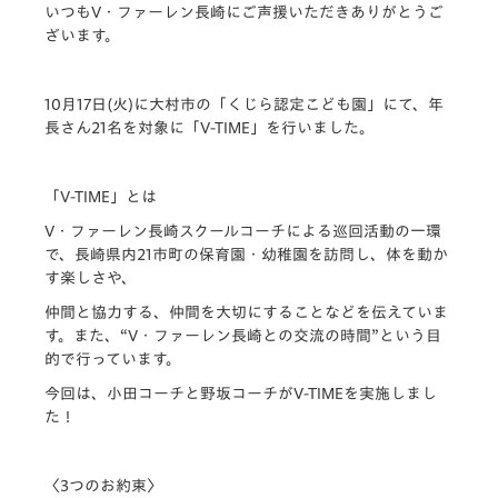
いつもV・
ファーレン長崎にご声援いただきありがとうご
ざいます。
10月17日(火)に大村市の「くじら認定こども園」にて、
年
長さん21名を対象に「V-TIME」を行いました。
「V-TIME」とは
V・ファーレン長崎スクールコーチによる巡回活動の一環
で、
長崎県内21市町の保育園・幼稚園を訪問し、
体を動か
す楽しさや、
仲間と協力する、仲間を大切にすることなどを伝えていま
す。
また、“V・ファーレン長崎との交流の時間”
という目
的で行っています。
今回は、小田コーチと野坂コーチがV-TIMEを実施しまし
た！
〈3つのお約束〉