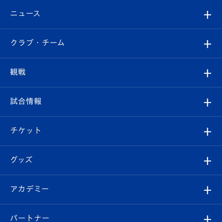
ニュース
すべて
クラブ・チーム
トップチーム
クラブプロフィール
観戦
クラブ
フィロソフィー
観戦ルール
試合情報
試合情報
クラブ概要
観戦ツアー
試合日程/結果
チケット
ファンクラブ
エンブレム紹介
はじめての観戦ガイド
順位表
チケット
グッズ
チケット
選手プロフィール
Revive Team
フォトギャラリー
シーズンシート
オンラインショップ
アカデミー
イベント
スタッフプロフィール
スタジアムへのアクセス
スタジアムグルメ
V-LOVERS（ファンクラブ）
2026-27ユニフォーム
メディア
育成からのお知らせ
パートナー
マスコット紹介