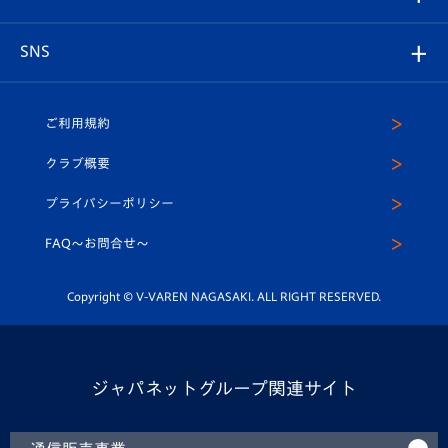
ヴィヴィくんの長崎おもてなしガイド
はじめての観戦ガイド
プレイヤーズスイート
店舗情報
グッズ
アカデミー
チームスケジュール
V-EXPRESS
パートナー企業一覧
SNS
（ユニフォーム入場）
ホームタウン
U-18
クラブハウス（練習場）
パートナー募集
公式Twitter
ご利用規約
アカデミー
U-15
応援メディア
法人限定 VIP BOX
ヴィヴィくんインスタグラム
クラブ概要
スクール
U-12
メディア出演情報
プライバシーポリシー
公式LINE＠
スクール
FAQ〜お問合せ〜
平和祈念活動
Youtube公式チャンネル
ホームタウン活動
Copyright © V-VAREN NAGASAKI. ALL RIGHT RESERVED.
ジャパネットグループ関連サイト