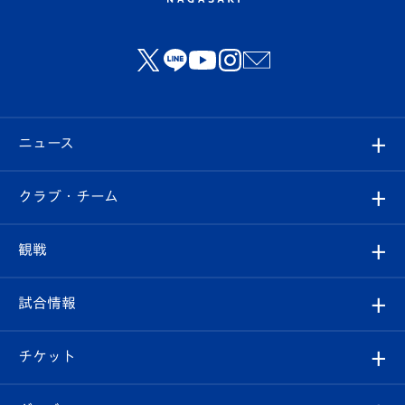
ニュース
すべて
クラブ・チーム
トップチーム
クラブプロフィール
観戦
クラブ
フィロソフィー
観戦ルール
試合情報
試合情報
クラブ概要
観戦ツアー
試合日程/結果
チケット
ファンクラブ
エンブレム紹介
はじめての観戦ガイド
順位表