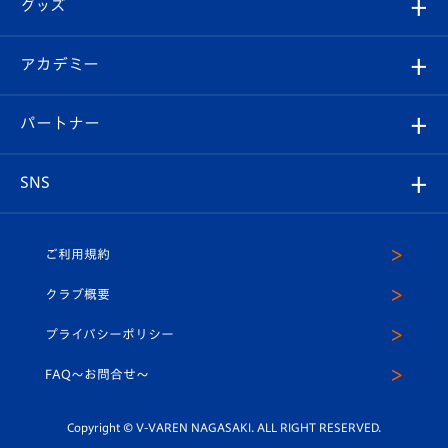
チケット
グッズ
チケット
選手プロフィール
Revive Team
フォトギャラリー
シーズンシート
オンラインショップ
アカデミー
イベント
スタッフプロフィール
スタジアムへのアクセス
スタジアムグルメ
V-LOVERS（ファンクラブ）
2026-27ユニフォーム
メディア
育成からのお知らせ
パートナー
マスコット紹介
ヴィヴィくんの長崎おもてなしガイド
はじめての観戦ガイド
プレイヤーズスイート
店舗情報
グッズ
アカデミー
チームスケジュール
V-EXPRESS
パートナー企業一覧
SNS
（ユニフォーム入場）
ホームタウン
U-18
クラブハウス（練習場）
パートナー募集
公式Twitter
ご利用規約
アカデミー
U-15
応援メディア
法人限定 VIP BOX
ヴィヴィくんインスタグラム
クラブ概要
スクール
U-12
メディア出演情報
プライバシーポリシー
公式LINE＠
スクール
FAQ〜お問合せ〜
平和祈念活動
Youtube公式チャンネル
ホームタウン活動
Copyright © V-VAREN NAGASAKI. ALL RIGHT RESERVED.