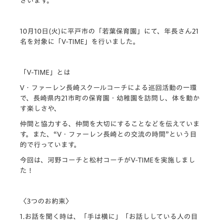
ざいます。
10月10日(火)に平戸市の「若葉保育園」にて、
年長さん21
名を対象に「V-TIME」を行いました。
「V-TIME」とは
V・ファーレン長崎スクールコーチによる巡回活動の一環
で、
長崎県内21市町の保育園・幼稚園を訪問し、
体を動か
す楽しさや、
仲間と協力する、仲間を大切にすることなどを伝えていま
す。
また、“V・ファーレン長崎との交流の時間”
という目
的で行っています。
今回は、河野コーチと松村コーチがV-TIMEを実施しまし
た！
〈3つのお約束〉
1.お話を聞く時は、「手は横に」「
お話ししている人の目