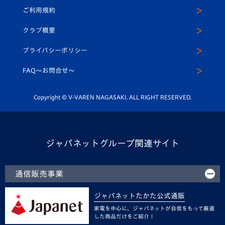
公式Twitter
ご利用規約
アカデミー
U-15
応援メディア
法人限定 VIP BOX
ヴィヴィくんインスタグラム
クラブ概要
スクール
U-12
メディア出演情報
プライバシーポリシー
公式LINE＠
スクール
FAQ〜お問合せ〜
平和祈念活動
Youtube公式チャンネル
ホームタウン活動
Copyright © V-VAREN NAGASAKI. ALL RIGHT RESERVED.
ジャパネットグループ関連サイト
通信販売事業
ジャパネットたかた公式通販
家電を中心に、ジャパネットが自信をもって厳選
した商品だけをご紹介！