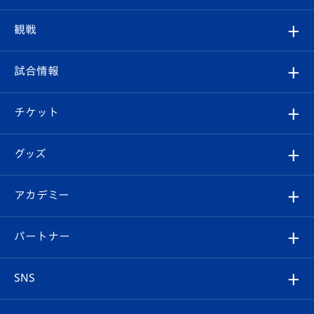
トップチーム
クラブプロフィール
観戦
クラブ
フィロソフィー
観戦ルール
試合情報
試合情報
クラブ概要
観戦ツアー
試合日程/結果
チケット
ファンクラブ
エンブレム紹介
はじめての観戦ガイド
順位表
チケット
グッズ
チケット
選手プロフィール
Revive Team
フォトギャラリー
シーズンシート
オンラインショップ
アカデミー
イベント
スタッフプロフィール
スタジアムへのアクセス
スタジアムグルメ
V-LOVERS（ファンクラブ）
2026-27ユニフォーム
メディア
育成からのお知らせ
パートナー
マスコット紹介
ヴィヴィくんの長崎おもてなしガイド
はじめての観戦ガイド
プレイヤーズスイート
店舗情報
グッズ
アカデミー
チームスケジュール
V-EXPRESS
パートナー企業一覧
SNS
（ユニフォーム入場）
ホームタウン
U-18
クラブハウス（練習場）
パートナー募集