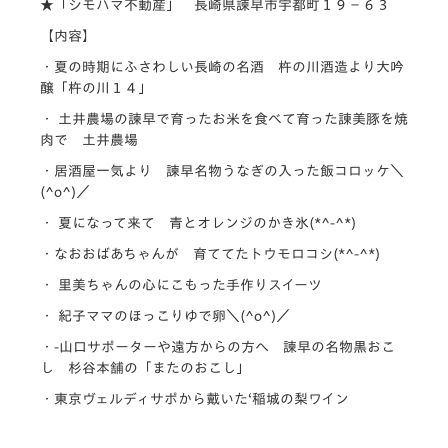
★「シモハマ不動産」 長崎県諫早市宇都町１９−６３
【内容】
・夏の時期にふさわしい長崎の名酒 杵の川酒造より大吟
醸「杵の川１４」
・ 土井農場の諫早で育ったお米を食べて育った諌美豚を焼
肉で 土井農場
・居酒屋一気より 諫早名物うなぎの入った飯コロッケ＼
(^o^)／
・ 夏になって来て 青とオレンジのかき氷(*^-^*)
・なおおばあちゃんが 育ててたトウモロコシ(*^-^*)
・ 里美ちゃんの心にこもった手作りスイーツ
・ 紀子ママのほっこりゆで卵＼(^o^)／
・-山口サポーターや遠方からの方へ 諫早の名物黒おこ
し 杉谷本舗の「またのおこし」
・東京ヴェルディサポから戴いた‘稲城の梨ワイン