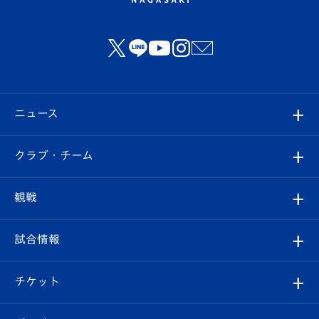
ニュース
すべて
クラブ・チーム
トップチーム
クラブプロフィール
観戦
クラブ
フィロソフィー
観戦ルール
試合情報
試合情報
クラブ概要
観戦ツアー
試合日程/結果
チケット
ファンクラブ
エンブレム紹介
はじめての観戦ガイド
順位表