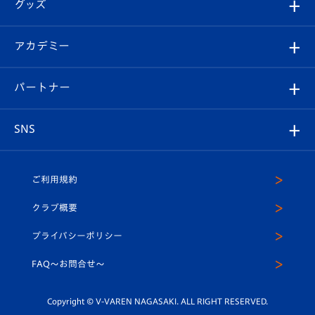
チケット
グッズ
チケット
選手プロフィール
Revive Team
フォトギャラリー
シーズンシート
オンラインショップ
アカデミー
イベント
スタッフプロフィール
スタジアムへのアクセス
スタジアムグルメ
V-LOVERS（ファンクラブ）
2026-27ユニフォーム
メディア
育成からのお知らせ
パートナー
マスコット紹介
ヴィヴィくんの長崎おもてなしガイド
はじめての観戦ガイド
プレイヤーズスイート
店舗情報
グッズ
アカデミー
チームスケジュール
V-EXPRESS
パートナー企業一覧
SNS
（ユニフォーム入場）
ホームタウン
U-18
クラブハウス（練習場）
パートナー募集
公式Twitter
ご利用規約
アカデミー
U-15
応援メディア
法人限定 VIP BOX
ヴィヴィくんインスタグラム
クラブ概要
スクール
U-12
メディア出演情報
プライバシーポリシー
公式LINE＠
スクール
FAQ〜お問合せ〜
平和祈念活動
Youtube公式チャンネル
ホームタウン活動
Copyright © V-VAREN NAGASAKI. ALL RIGHT RESERVED.