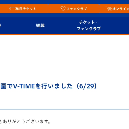
単日チケット
ファンクラブ
オンライ
チケット・
報
観戦
ファンクラブ
観戦ルール
チケット
オンラ
はじめての観戦ガイ
シーズンシート
2026
ド
ム
プレイヤーズスイート
Revive Team
店舗情
でV-TIMEを行いました（6/29）
関連
V-LOVERS（ファン
スタジアムへのアク
クラブ）
セス
リー
ヴィヴィくんの長崎
ルメ
おもてなしガイド
きありがとうございます。