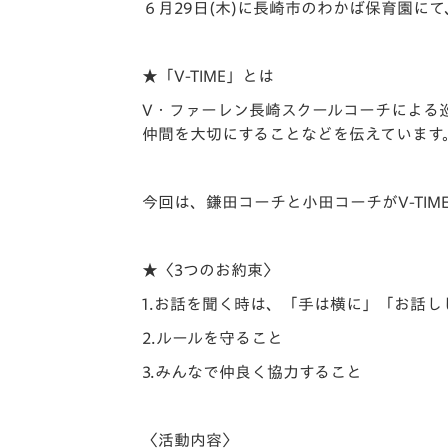
イベント
マスコット紹介
６月29日(木)に長崎市のわかば保育園にて、
メディア
チームスケジュール
★「V-TIME」とは
グッズ
クラブハウス（練習
V・ファーレン長崎スクールコーチによる
場）
仲間を大切にすることなどを伝えています
ホームタウン
応援メディア
今回は、鎌田コーチと小田コーチがV-TIM
アカデミー
平和祈念活動
スクール
★〈3つのお約束〉
ホームタウン活動
1.お話を聞く時は、「手は横に」「
お話し
2.ルールを守ること
3.みんなで仲良く協力すること
〈活動内容〉