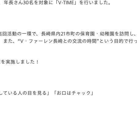
年長さん30名を対象に「V-TIME」
を行いました。
V-EXPRESS（ユニフ
ォーム入場）
巡回活動の一環で、
長崎県内21市町の保育園・幼稚園を訪問し
。また、“V・
ファーレン長崎との交流の時間”という目的で行
Eを実施しました！
している人の目を見る」「お口はチャック」