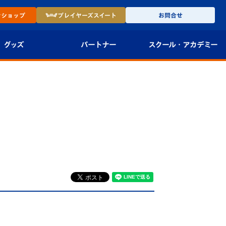
ン
ショップ
プレイヤーズ
スイート
お問合せ
グッズ
パートナー
スクール・
アカデミー
インショップ
パートナー企業一覧
アカデミー
-27ユニフォー
パートナー募集
U-18
法人限定 VIP BOX
U-15
報
U-12
スクール