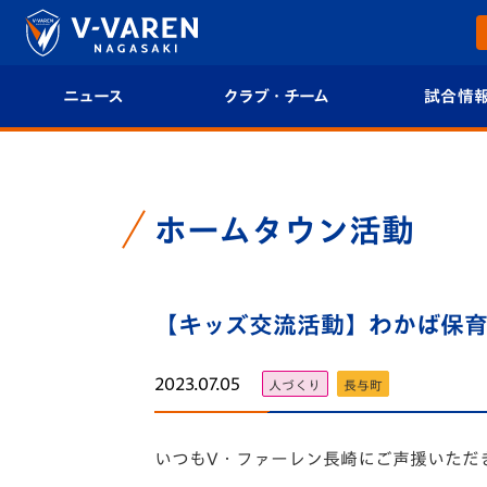
ニュース
クラブ・チーム
試合情
すべて
クラブプロフィール
試合日程/結果
トップチーム
フィロソフィー
試合情報
ホームタウン活動
クラブ
クラブ概要
順位表
試合情報
【キッズ交流活動】わかば保育園
エンブレム紹介
U-21 Jリーグ
ファンクラブ
選手プロフィール
フォトギャラ
2023.07.05
人づくり
長与町
チケット
スタッフプロフィール
スタジアムグ
いつもV・
ファーレン長崎にご声援いただ