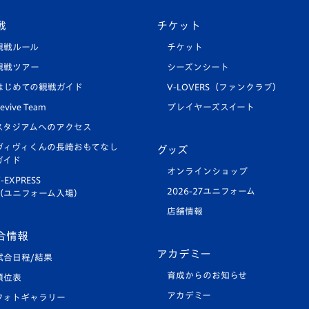
戦
チケット
観戦ルール
チケット
観戦ツアー
シーズンシート
はじめての観戦ガイド
V-LOVERS（ファンクラブ）
evive Team
プレイヤーズスイート
スタジアムへのアクセス
ヴィヴィくんの長崎おもてなし
グッズ
ガイド
オンラインショップ
-EXPRESS
2026-27ユニフォーム
（ユニフォーム入場）
店舗情報
合情報
アカデミー
試合日程/結果
育成からのお知らせ
順位表
アカデミー
フォトギャラリー