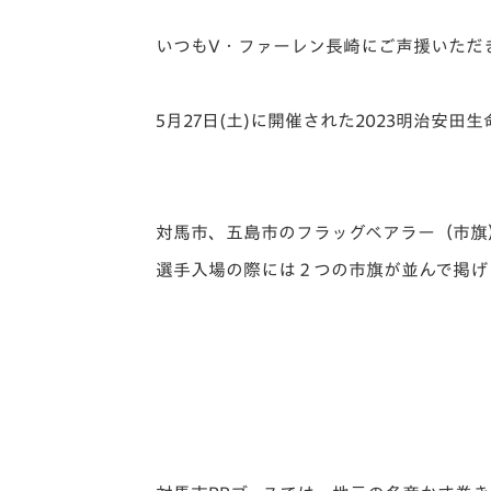
イベント
マスコット紹介
いつもV・ファーレン長崎にご声援いただ
メディア
チームスケジュール
グッズ
クラブハウス（練習
5月27日(土)に開催された2023明治安
場）
ホームタウン
応援メディア
アカデミー
対馬市、五島市のフラッグベアラー（市旗
平和祈念活動
選手入場の際には２つの市旗が並んで掲げ
スクール
ホームタウン活動