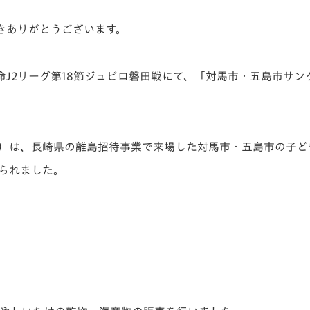
V-EXPRESS（ユニフ
ォーム入場）
きありがとうございます。
田生命J2リーグ第18節ジュビロ磐田戦にて、「対馬市・五島市サ
）は、長崎県の離島招待事業で来場した対馬市・五島市の子ど
られました。