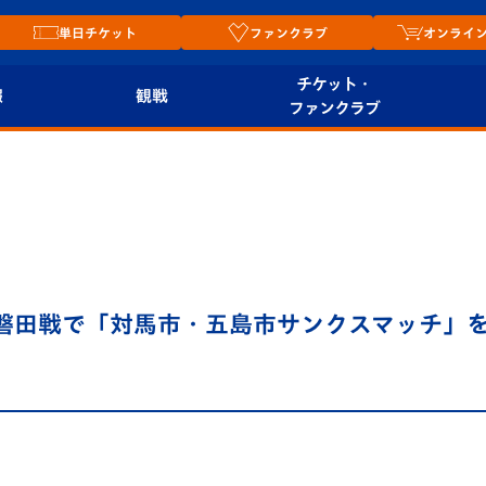
単日チケット
ファンクラブ
オンライ
チケット・
報
観戦
ファンクラブ
観戦ルール
チケット
オンラ
はじめての観戦ガイ
シーズンシート
2026
ド
ム
プレイヤーズスイート
Revive Team
店舗情
土)磐田戦で「対馬市・五島市サンクスマッチ」
関連
V-LOVERS（ファン
スタジアムへのアク
クラブ）
セス
リー
ヴィヴィくんの長崎
ルメ
おもてなしガイド