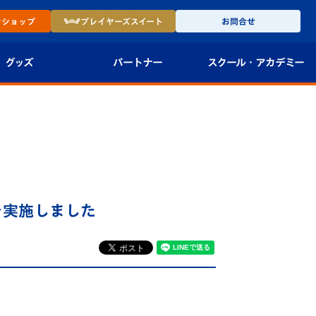
ン
ショップ
プレイヤーズ
スイート
お問合せ
グッズ
パートナー
スクール・
アカデミー
インショップ
パートナー企業一覧
アカデミー
-27ユニフォー
パートナー募集
U-18
法人限定 VIP BOX
U-15
報
を実施しました
U-12
スクール