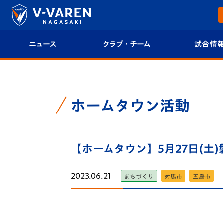
ニュース
クラブ・チーム
試合情
すべて
クラブプロフィール
試合日程/結果
トップチーム
フィロソフィー
試合情報
ホームタウン活動
クラブ
クラブ概要
順位表
試合情報
【ホームタウン】5月27日(
エンブレム紹介
U-21 Jリーグ
ファンクラブ
選手プロフィール
フォトギャラ
2023.06.21
まちづくり
対馬市
五島市
チケット
スタッフプロフィール
スタジアムグ