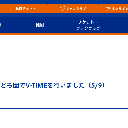
単日チケット
ファンクラブ
オンライ
チケット・
報
観戦
ファンクラブ
観戦ルール
チケット
オンラ
はじめての観戦ガイ
シーズンシート
2026
ド
ム
プレイヤーズスイート
Revive Team
店舗情
も園でV-TIMEを行いました（5/9）
関連
V-LOVERS（ファン
スタジアムへのアク
クラブ）
セス
リー
ヴィヴィくんの長崎
ルメ
おもてなしガイド