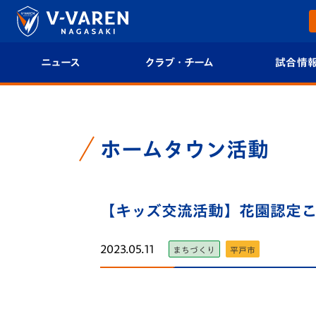
ニュース
クラブ・チーム
試合情
すべて
クラブプロフィール
試合日程/結果
トップチーム
フィロソフィー
試合情報
ホームタウン活動
クラブ
クラブ概要
順位表
試合情報
【キッズ交流活動】花園認定こど
エンブレム紹介
U-21 Jリーグ
ファンクラブ
選手プロフィール
フォトギャラ
2023.05.11
まちづくり
平戸市
チケット
スタッフプロフィール
スタジアムグ