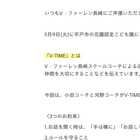
イベント
マスコット紹介
いつもV・ファーレン長崎にご声援いただ
メディア
チームスケジュール
グッズ
クラブハウス（練習
5月9日(火)に平戸市の花園認定こども園に
場）
ホームタウン
応援メディア
「V-TIME」とは
アカデミー
V・ファーレン長崎スクールコーチによる
平和祈念活動
仲間を大切にすることなどを伝えています
スクール
ホームタウン活動
今回は、小田コーチと河野コーチがV-TIM
〈3つのお約束〉
1.お話を聞く時は、「手は横に」「お話
2.ルールを守ること