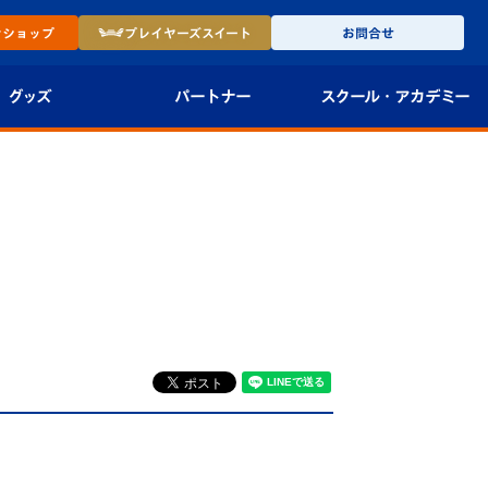
ン
ショップ
プレイヤーズ
スイート
お問合せ
グッズ
パートナー
スクール・
アカデミー
インショップ
パートナー企業一覧
アカデミー
-27ユニフォー
パートナー募集
U-18
法人限定 VIP BOX
U-15
報
U-12
スクール