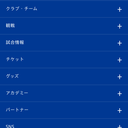
すべて
クラブ・チーム
トップチーム
クラブプロフィール
観戦
クラブ
フィロソフィー
観戦ルール
試合情報
試合情報
クラブ概要
観戦ツアー
試合日程/結果
チケット
ファンクラブ
エンブレム紹介
はじめての観戦ガイド
順位表
チケット
グッズ
チケット
選手プロフィール
Revive Team
フォトギャラリー
シーズンシート
オンラインショップ
アカデミー
イベント
スタッフプロフィール
スタジアムへのアクセス
スタジアムグルメ
V-LOVERS（ファンクラブ）
2026-27ユニフォーム
メディア
育成からのお知らせ
パートナー
マスコット紹介
ヴィヴィくんの長崎おもてなしガイド
はじめての観戦ガイド
プレイヤーズスイート
店舗情報
グッズ
アカデミー
チームスケジュール
V-EXPRESS
パートナー企業一覧
SNS