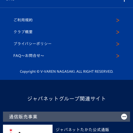
（ユニフォーム入場）
ホームタウン
U-18
クラブハウス（練習場）
パートナー募集
公式Twitter
ご利用規約
アカデミー
U-15
応援メディア
法人限定 VIP BOX
ヴィヴィくんインスタグラム
クラブ概要
スクール
U-12
メディア出演情報
プライバシーポリシー
公式LINE＠
スクール
FAQ〜お問合せ〜
平和祈念活動
Youtube公式チャンネル
ホームタウン活動
Copyright © V-VAREN NAGASAKI. ALL RIGHT RESERVED.
ジャパネットグループ関連サイト
通信販売事業
ジャパネットたかた公式通販