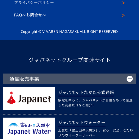
プライバシーポリシー
公式LINE＠
スクール
FAQ〜お問合せ〜
平和祈念活動
Youtube公式チャンネル
ホームタウン活動
Copyright © V-VAREN NAGASAKI. ALL RIGHT RESERVED.
ジャパネットグループ関連サイト
通信販売事業
ジャパネットたかた公式通販
家電を中心に、ジャパネットが自信をもって厳選
した商品だけをご紹介！
ジャパネットウォーター
上質な「富士山の天然水」。安心・安全、こだわ
りのウォーターサーバー