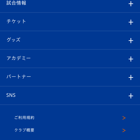
観戦ルール
試合情報
試合情報
クラブ概要
観戦ツアー
試合日程/結果
チケット
ファンクラブ
エンブレム紹介
はじめての観戦ガイド
順位表
チケット
グッズ
チケット
選手プロフィール
Revive Team
フォトギャラリー
シーズンシート
オンラインショップ
アカデミー
イベント
スタッフプロフィール
スタジアムへのアクセス
スタジアムグルメ
V-LOVERS（ファンクラブ）
2026-27ユニフォーム
メディア
育成からのお知らせ
パートナー
マスコット紹介
ヴィヴィくんの長崎おもてなしガイド
はじめての観戦ガイド
プレイヤーズスイート
店舗情報
グッズ
アカデミー
チームスケジュール
V-EXPRESS
パートナー企業一覧
SNS
（ユニフォーム入場）
ホームタウン
U-18
クラブハウス（練習場）
パートナー募集
公式Twitter
ご利用規約
アカデミー
U-15
応援メディア
法人限定 VIP BOX
ヴィヴィくんインスタグラム
クラブ概要
スクール
U-12
メディア出演情報