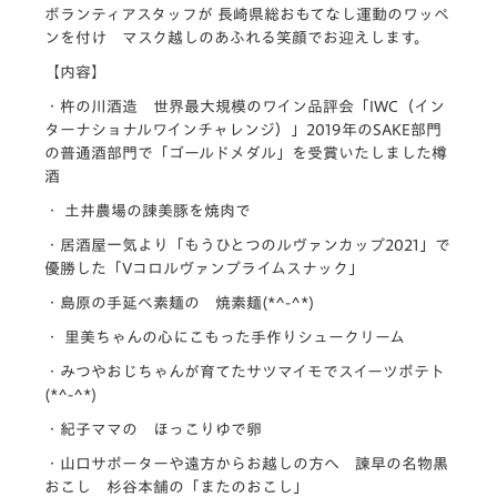
ボランティアスタッフが 長崎県総おもてなし運動のワッペ
ンを付け マスク越しのあふれる笑顔でお迎えします。
【内容】
・杵の川酒造 世界最大規模のワイン品評会「IWC（イン
ターナショナルワインチャレンジ）」2019年のSAKE部門
の普通酒部門で「ゴールドメダル」を受賞いたしました樽
酒
・ 土井農場の諌美豚を焼肉で
・居酒屋一気より「もうひとつのルヴァンカップ2021」で
優勝した「Vコロルヴァンプライムスナック」
・島原の手延べ素麺の 焼素麺(*^-^*)
・ 里美ちゃんの心にこもった手作りシュークリーム
・みつやおじちゃんが育てたサツマイモでスイーツポテト
(*^-^*)
・紀子ママの ほっこりゆで卵
・山口サポーターや遠方からお越しの方へ 諫早の名物黒
おこし 杉谷本舗の「またのおこし」