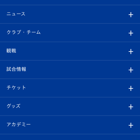
ニュース
すべて
クラブ・チーム
トップチーム
クラブプロフィール
観戦
クラブ
フィロソフィー
観戦ルール
試合情報
試合情報
クラブ概要
観戦ツアー
試合日程/結果
チケット
ファンクラブ
エンブレム紹介
はじめての観戦ガイド
順位表
チケット
グッズ
チケット
選手プロフィール
Revive Team
フォトギャラリー
シーズンシート
オンラインショップ
アカデミー
イベント
スタッフプロフィール
スタジアムへのアクセス
スタジアムグルメ
V-LOVERS（ファンクラブ）
2026-27ユニフォーム