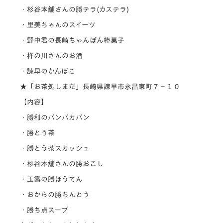
・杉谷本舗さんの勝テラ(カステラ)
・里
美ちゃんのスイーツ
・野中君の長崎ちゃんぽん棒菓子
・杵の川さん
のお酒
・諫早のかんぼこ
★「お茶処しまだ」長崎県諫早市永昌東町７−１０
【内容】
・勝利のパンパカパン
・勝とう茶
・勝とう茶スカッシュ
・杉谷本舗さ
んの勝おこし
・玉露の勝ほうてん
・おからの勝ちんとう
・勝ち点スープ