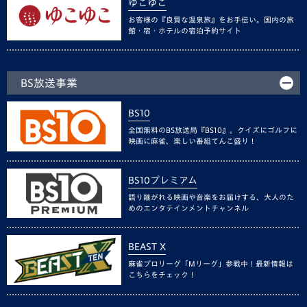
ゆこゆこ
お客様の『良質な温泉旅』をお手伝い。国内の旅
館・宿・ホテルの宿泊予約サイト
BS放送事業
BS10
全国無料のBS放送局『BS10』。クイズにゴルフに
映画に麻雀、楽しい番組てんこ盛り！
BS10プレミアム
語り継がれる映画や音楽をお届けする、大人のた
めのエンタテインメントチャンネル
BEAST X
麻雀プロリーグ「Mリーグ」参戦中！最新情報は
こちらをチェック！