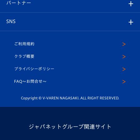
メディア
育成からのお知らせ
パートナー
マスコット紹介
ヴィヴィくんの長崎おもてなしガイド
はじめての観戦ガイド
プレイヤーズスイート
店舗情報
グッズ
アカデミー
チームスケジュール
V-EXPRESS
パートナー企業一覧
SNS
（ユニフォーム入場）
ホームタウン
U-18
クラブハウス（練習場）
パートナー募集
公式Twitter
ご利用規約
アカデミー
U-15
応援メディア
法人限定 VIP BOX
ヴィヴィくんインスタグラム
クラブ概要
スクール
U-12
メディア出演情報
プライバシーポリシー
公式LINE＠
スクール
FAQ〜お問合せ〜
平和祈念活動
Youtube公式チャンネル
ホームタウン活動
Copyright © V-VAREN NAGASAKI. ALL RIGHT RESERVED.
ジャパネットグループ関連サイト