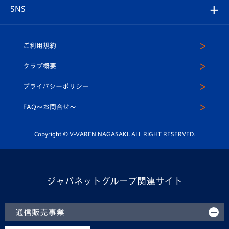
グッズ
アカデミー
チームスケジュール
V-EXPRESS
パートナー企業一覧
SNS
（ユニフォーム入場）
ホームタウン
U-18
クラブハウス（練習場）
パートナー募集
公式Twitter
ご利用規約
アカデミー
U-15
応援メディア
法人限定 VIP BOX
ヴィヴィくんインスタグラム
クラブ概要
スクール
U-12
メディア出演情報
プライバシーポリシー
公式LINE＠
スクール
FAQ〜お問合せ〜
平和祈念活動
Youtube公式チャンネル
ホームタウン活動
Copyright © V-VAREN NAGASAKI. ALL RIGHT RESERVED.
ジャパネットグループ関連サイト
通信販売事業