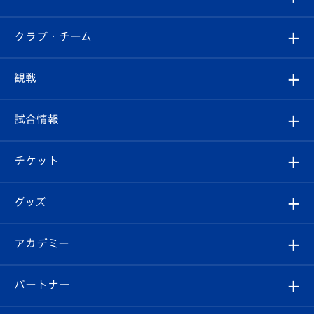
すべて
クラブ・チーム
トップチーム
クラブプロフィール
観戦
クラブ
フィロソフィー
観戦ルール
試合情報
試合情報
クラブ概要
観戦ツアー
試合日程/結果
チケット
ファンクラブ
エンブレム紹介
はじめての観戦ガイド
順位表
チケット
グッズ
チケット
選手プロフィール
Revive Team
フォトギャラリー
シーズンシート
オンラインショップ
アカデミー
イベント
スタッフプロフィール
スタジアムへのアクセス
スタジアムグルメ
V-LOVERS（ファンクラブ）
2026-27ユニフォーム
メディア
育成からのお知らせ
パートナー
マスコット紹介
ヴィヴィくんの長崎おもてなしガイド
はじめての観戦ガイド
プレイヤーズスイート
店舗情報