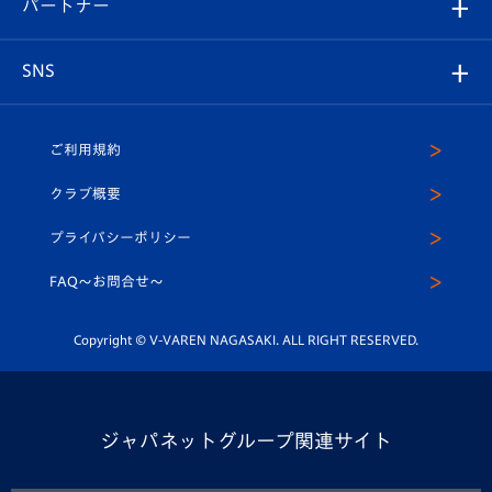
育成からのお知らせ
パートナー
マスコット紹介
ヴィヴィくんの長崎おもてなしガイド
はじめての観戦ガイド
プレイヤーズスイート
店舗情報
グッズ
アカデミー
チームスケジュール
V-EXPRESS
パートナー企業一覧
SNS
（ユニフォーム入場）
ホームタウン
U-18
クラブハウス（練習場）
パートナー募集
公式Twitter
ご利用規約
アカデミー
U-15
応援メディア
法人限定 VIP BOX
ヴィヴィくんインスタグラム
クラブ概要
スクール
U-12
メディア出演情報
プライバシーポリシー
公式LINE＠
スクール
FAQ〜お問合せ〜
平和祈念活動
Youtube公式チャンネル
ホームタウン活動
Copyright © V-VAREN NAGASAKI. ALL RIGHT RESERVED.
ジャパネットグループ関連サイト