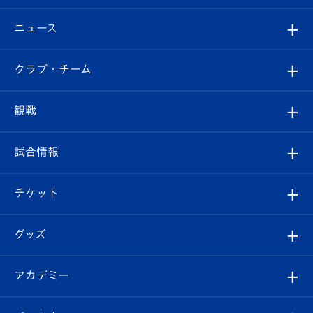
ニュース
すべて
クラブ・チーム
トップチーム
クラブプロフィール
観戦
クラブ
フィロソフィー
観戦ルール
試合情報
試合情報
クラブ概要
観戦ツアー
試合日程/結果
チケット
ファンクラブ
エンブレム紹介
はじめての観戦ガイド
順位表
チケット
グッズ
チケット
選手プロフィール
Revive Team
フォトギャラリー
シーズンシート
オンラインショップ
アカデミー
イベント
スタッフプロフィール
スタジアムへのアクセス
スタジアムグルメ
V-LOVERS（ファンクラブ）
2026-27ユニフォーム
メディア