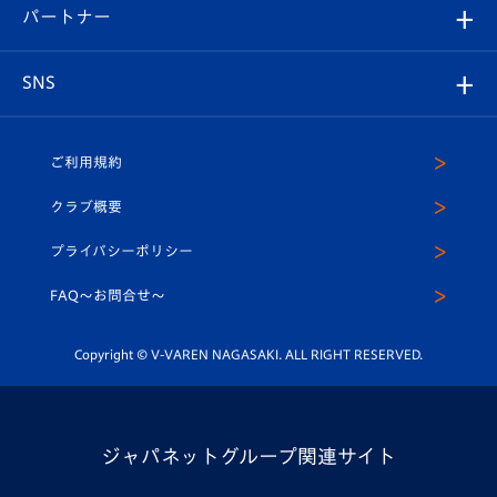
2026-27ユニフォーム
メディア
育成からのお知らせ
パートナー
マスコット紹介
ヴィヴィくんの長崎おもてなしガイド
はじめての観戦ガイド
プレイヤーズスイート
店舗情報
グッズ
アカデミー
チームスケジュール
V-EXPRESS
パートナー企業一覧
SNS
（ユニフォーム入場）
ホームタウン
U-18
クラブハウス（練習場）
パートナー募集
公式Twitter
ご利用規約
アカデミー
U-15
応援メディア
法人限定 VIP BOX
ヴィヴィくんインスタグラム
クラブ概要
スクール
U-12
メディア出演情報
プライバシーポリシー
公式LINE＠
スクール
FAQ〜お問合せ〜
平和祈念活動
Youtube公式チャンネル
ホームタウン活動
Copyright © V-VAREN NAGASAKI. ALL RIGHT RESERVED.
ジャパネットグループ関連サイト