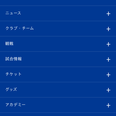
ニュース
すべて
クラブ・チーム
トップチーム
クラブプロフィール
観戦
クラブ
フィロソフィー
観戦ルール
試合情報
試合情報
クラブ概要
観戦ツアー
試合日程/結果
チケット
ファンクラブ
エンブレム紹介
はじめての観戦ガイド
順位表
チケット
グッズ
チケット
選手プロフィール
Revive Team
フォトギャラリー
シーズンシート
オンラインショップ
アカデミー
イベント
スタッフプロフィール
スタジアムへのアクセス
スタジアムグルメ
V-LOVERS（ファンクラブ）