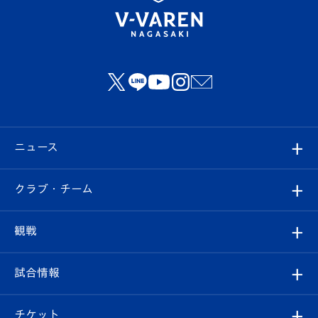
ニュース
すべて
クラブ・チーム
トップチーム
クラブプロフィール
観戦
クラブ
フィロソフィー
観戦ルール
試合情報
試合情報
クラブ概要
観戦ツアー
試合日程/結果
チケット