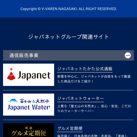
ホームタウン活動
Copyright © V-VAREN NAGASAKI. ALL RIGHT RESERVED.
ジャパネットグループ関連サイト
通信販売事業
ジャパネットたかた公式通販
家電を中心に、ジャパネットが自信をもって厳選
した商品だけをご紹介！
ジャパネットウォーター
上質な「富士山の天然水」。安心・安全、こだわ
りのウォーターサーバー
グルメ定期便
毎月届く、日本各地の名物・名産品。「美味し