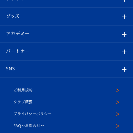
ファンクラブ
エンブレム紹介
はじめての観戦ガイド
順位表
チケット
グッズ
チケット
選手プロフィール
Revive Team
フォトギャラリー
シーズンシート
オンラインショップ
アカデミー
イベント
スタッフプロフィール
スタジアムへのアクセス
スタジアムグルメ
V-LOVERS（ファンクラブ）
2026-27ユニフォーム
メディア
育成からのお知らせ
パートナー
マスコット紹介
ヴィヴィくんの長崎おもてなしガイド
はじめての観戦ガイド
プレイヤーズスイート
店舗情報
グッズ
アカデミー
チームスケジュール
V-EXPRESS
パートナー企業一覧
SNS
（ユニフォーム入場）
ホームタウン
U-18
クラブハウス（練習場）
パートナー募集
公式Twitter
ご利用規約
アカデミー
U-15
応援メディア
法人限定 VIP BOX
ヴィヴィくんインスタグラム
クラブ概要
スクール
U-12
メディア出演情報
プライバシーポリシー
公式LINE＠
スクール
FAQ〜お問合せ〜
平和祈念活動
Youtube公式チャンネル