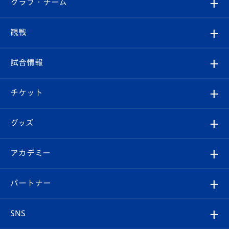
すべて
クラブ・チーム
トップチーム
クラブプロフィール
観戦
クラブ
フィロソフィー
観戦ルール
試合情報
試合情報
クラブ概要
観戦ツアー
試合日程/結果
チケット
ファンクラブ
エンブレム紹介
はじめての観戦ガイド
順位表
チケット
グッズ
チケット
選手プロフィール
Revive Team
フォトギャラリー
シーズンシート
オンラインショップ
アカデミー
イベント
スタッフプロフィール
スタジアムへのアクセス
スタジアムグルメ
V-LOVERS（ファンクラブ）
2026-27ユニフォーム
メディア
育成からのお知らせ
パートナー
マスコット紹介
ヴィヴィくんの長崎おもてなしガイド
はじめての観戦ガイド
プレイヤーズスイート
店舗情報
グッズ
アカデミー
チームスケジュール
V-EXPRESS
パートナー企業一覧
SNS
（ユニフォーム入場）