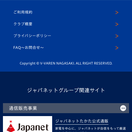
ホームタウン
U-18
クラブハウス（練習場）
パートナー募集
公式Twitter
ご利用規約
アカデミー
U-15
応援メディア
法人限定 VIP BOX
ヴィヴィくんインスタグラム
クラブ概要
スクール
U-12
メディア出演情報
プライバシーポリシー
公式LINE＠
スクール
FAQ〜お問合せ〜
平和祈念活動
Youtube公式チャンネル
ホームタウン活動
Copyright © V-VAREN NAGASAKI. ALL RIGHT RESERVED.
ジャパネットグループ関連サイト
通信販売事業
ジャパネットたかた公式通販
家電を中心に、ジャパネットが自信をもって厳選