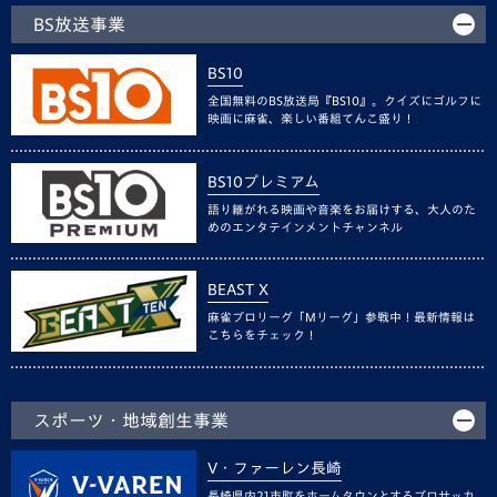
BS放送事業
BS10
全国無料のBS放送局『BS10』。クイズにゴルフに
映画に麻雀、楽しい番組てんこ盛り！
BS10プレミアム
語り継がれる映画や音楽をお届けする、大人のた
めのエンタテインメントチャンネル
BEAST X
麻雀プロリーグ「Mリーグ」参戦中！最新情報は
こちらをチェック！
スポーツ・地域創生事業
V・ファーレン長崎
長崎県内21市町をホームタウンとするプロサッカ