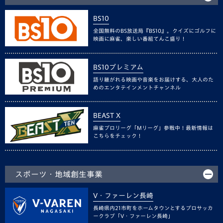
BS10
全国無料のBS放送局『BS10』。クイズにゴルフに
映画に麻雀、楽しい番組てんこ盛り！
BS10プレミアム
語り継がれる映画や音楽をお届けする、大人のた
めのエンタテインメントチャンネル
BEAST X
麻雀プロリーグ「Mリーグ」参戦中！最新情報は
こちらをチェック！
スポーツ・地域創生事業
V・ファーレン長崎
長崎県内21市町をホームタウンとするプロサッカ
ークラブ「V・ファーレン長崎」