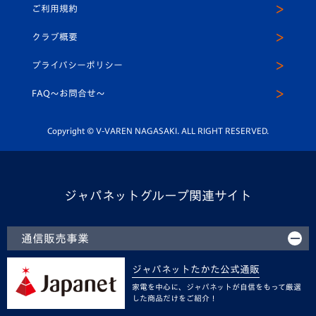
ご利用規約
アカデミー
U-15
応援メディア
法人限定 VIP BOX
ヴィヴィくんインスタグラム
クラブ概要
スクール
U-12
メディア出演情報
プライバシーポリシー
公式LINE＠
スクール
FAQ〜お問合せ〜
平和祈念活動
Youtube公式チャンネル
ホームタウン活動
Copyright © V-VAREN NAGASAKI. ALL RIGHT RESERVED.
ジャパネットグループ関連サイト
通信販売事業
ジャパネットたかた公式通販
家電を中心に、ジャパネットが自信をもって厳選
した商品だけをご紹介！