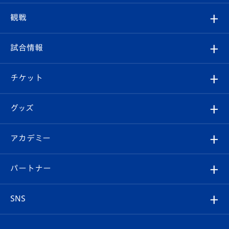
トップチーム
クラブプロフィール
観戦
クラブ
フィロソフィー
観戦ルール
試合情報
試合情報
クラブ概要
観戦ツアー
試合日程/結果
チケット
ファンクラブ
エンブレム紹介
はじめての観戦ガイド
順位表
チケット
グッズ
チケット
選手プロフィール
Revive Team
フォトギャラリー
シーズンシート
オンラインショップ
アカデミー
イベント
スタッフプロフィール
スタジアムへのアクセス
スタジアムグルメ
V-LOVERS（ファンクラブ）
2026-27ユニフォーム
メディア
育成からのお知らせ
パートナー
マスコット紹介
ヴィヴィくんの長崎おもてなしガイド
はじめての観戦ガイド
プレイヤーズスイート
店舗情報
グッズ
アカデミー
チームスケジュール
V-EXPRESS
パートナー企業一覧
SNS
（ユニフォーム入場）
ホームタウン
U-18
クラブハウス（練習場）
パートナー募集
公式Twitter