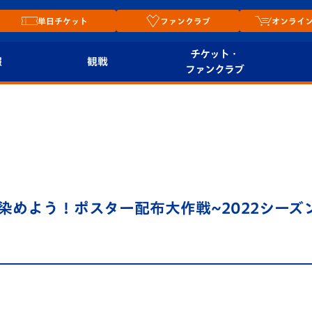
単日チケット
ファンクラブ
オンライ
チケット・
報
観戦
ファンクラブ
観戦ルール
チケット
オンラ
はじめての観戦ガイ
シーズンシート
2026
ド
ム
プレイヤーズスイート
Revive Team
店舗情
染めよう！ポスター配布大作戦~2022シーズ
関連
V-LOVERS（ファン
スタジアムへのアク
クラブ）
セス
リー
ヴィヴィくんの長崎
ルメ
おもてなしガイド