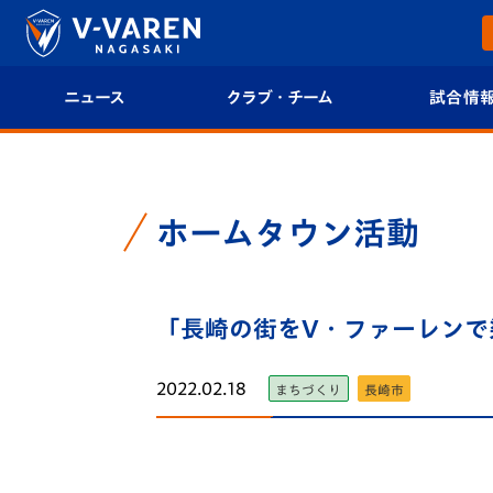
ニュース
クラブ・チーム
試合情
すべて
クラブプロフィール
試合日程/結果
トップチーム
フィロソフィー
試合情報
ホームタウン活動
クラブ
クラブ概要
順位表
試合情報
「長崎の街をV・ファーレンで
エンブレム紹介
U-21 Jリーグ
ファンクラブ
選手プロフィール
フォトギャラ
2022.02.18
まちづくり
長崎市
チケット
スタッフプロフィール
スタジアムグ