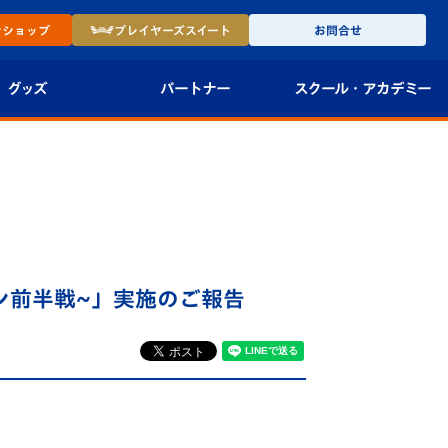
ン
ショップ
プレイヤーズ
スイート
お問合せ
グッズ
パートナー
スクール・
アカデミー
インショップ
パートナー企業一覧
アカデミー
-27ユニフォー
パートナー募集
U-18
法人限定 VIP BOX
U-15
報
ン前半戦~」実施のご報告
U-12
スクール