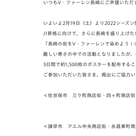
イベント
マスコット紹介
いつもV・ファーレン長崎にご声援いただ
メディア
チームスケジュール
いよいよ2月19日（土）より2022シーズ
グッズ
クラブハウス（練習
J1昇格に向けて、さらに長崎を盛り上げた
場）
「長崎の街をV・ファーレンで染めよう！ポ
ホームタウン
応援メディア
厳しい寒さの中での活動となりましたが、
アカデミー
3日間で約1,500枚のポスターを配布する
平和祈念活動
ご参加いただいた皆さま、掲出にご協力い
スクール
ホームタウン活動
＜佐世保市 三ケ町商店街・四ヶ町商店街
＜諫早市 アエル中央商店街・永昌東町商