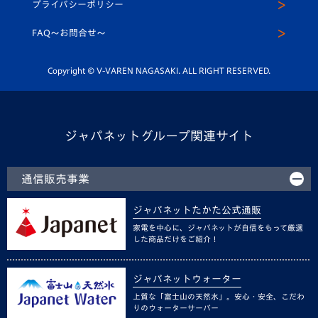
プライバシーポリシー
公式LINE＠
スクール
FAQ〜お問合せ〜
平和祈念活動
Youtube公式チャンネル
ホームタウン活動
Copyright © V-VAREN NAGASAKI. ALL RIGHT RESERVED.
ジャパネットグループ関連サイト
通信販売事業
ジャパネットたかた公式通販
家電を中心に、ジャパネットが自信をもって厳選
した商品だけをご紹介！
ジャパネットウォーター
上質な「富士山の天然水」。安心・安全、こだわ
りのウォーターサーバー