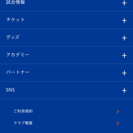
観戦ルール
試合情報
試合情報
クラブ概要
観戦ツアー
試合日程/結果
チケット
ファンクラブ
エンブレム紹介
はじめての観戦ガイド
順位表
チケット
グッズ
チケット
選手プロフィール
Revive Team
フォトギャラリー
シーズンシート
オンラインショップ
アカデミー
イベント
スタッフプロフィール
スタジアムへのアクセス
スタジアムグルメ
V-LOVERS（ファンクラブ）
2026-27ユニフォーム
メディア
育成からのお知らせ
パートナー
マスコット紹介
ヴィヴィくんの長崎おもてなしガイド
はじめての観戦ガイド
プレイヤーズスイート
店舗情報
グッズ
アカデミー
チームスケジュール
V-EXPRESS
パートナー企業一覧
SNS
（ユニフォーム入場）
ホームタウン
U-18
クラブハウス（練習場）
パートナー募集
公式Twitter
ご利用規約
アカデミー
U-15
応援メディア
法人限定 VIP BOX
ヴィヴィくんインスタグラム
クラブ概要
スクール
U-12
メディア出演情報