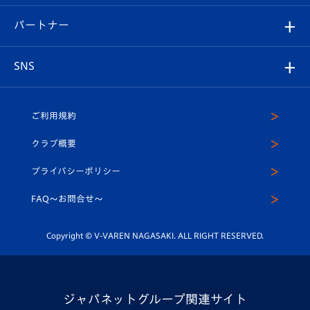
スタジアムグルメ
V-LOVERS（ファンクラブ）
2026-27ユニフォーム
メディア
育成からのお知らせ
パートナー
マスコット紹介
ヴィヴィくんの長崎おもてなしガイド
はじめての観戦ガイド
プレイヤーズスイート
店舗情報
グッズ
アカデミー
チームスケジュール
V-EXPRESS
パートナー企業一覧
SNS
（ユニフォーム入場）
ホームタウン
U-18
クラブハウス（練習場）
パートナー募集
公式Twitter
ご利用規約
アカデミー
U-15
応援メディア
法人限定 VIP BOX
ヴィヴィくんインスタグラム
クラブ概要
スクール
U-12
メディア出演情報
プライバシーポリシー
公式LINE＠
スクール
FAQ〜お問合せ〜
平和祈念活動
Youtube公式チャンネル
ホームタウン活動
Copyright © V-VAREN NAGASAKI. ALL RIGHT RESERVED.
ジャパネットグループ関連サイト