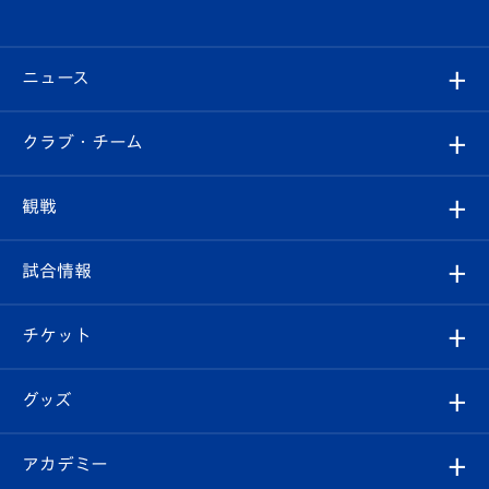
ニュース
すべて
クラブ・チーム
トップチーム
クラブプロフィール
観戦
クラブ
フィロソフィー
観戦ルール
試合情報
試合情報
クラブ概要
観戦ツアー
試合日程/結果
チケット
ファンクラブ
エンブレム紹介
はじめての観戦ガイド
順位表
チケット
グッズ
チケット
選手プロフィール
Revive Team
フォトギャラリー
シーズンシート
オンラインショップ
アカデミー
イベント
スタッフプロフィール
スタジアムへのアクセス