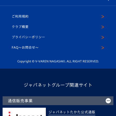
（ユニフォーム入場）
ホームタウン
U-18
クラブハウス（練習場）
パートナー募集
公式Twitter
ご利用規約
アカデミー
U-15
応援メディア
法人限定 VIP BOX
ヴィヴィくんインスタグラム
クラブ概要
スクール
U-12
メディア出演情報
プライバシーポリシー
公式LINE＠
スクール
FAQ〜お問合せ〜
平和祈念活動
Youtube公式チャンネル
ホームタウン活動
Copyright © V-VAREN NAGASAKI. ALL RIGHT RESERVED.
ジャパネットグループ関連サイト
通信販売事業
ジャパネットたかた公式通販