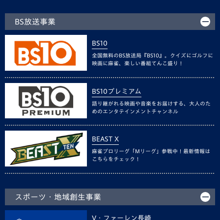
BS放送事業
BS10
全国無料のBS放送局『BS10』。クイズにゴルフに
映画に麻雀、楽しい番組てんこ盛り！
BS10プレミアム
語り継がれる映画や音楽をお届けする、大人のた
めのエンタテインメントチャンネル
BEAST X
麻雀プロリーグ「Mリーグ」参戦中！最新情報は
こちらをチェック！
スポーツ・地域創生事業
V・ファーレン長崎