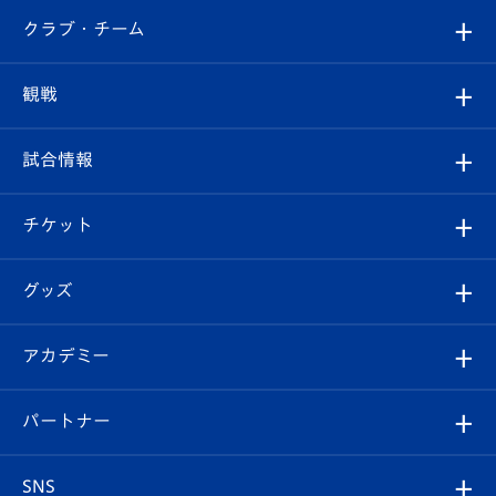
すべて
クラブ・チーム
トップチーム
クラブプロフィール
観戦
クラブ
フィロソフィー
観戦ルール
試合情報
試合情報
クラブ概要
観戦ツアー
試合日程/結果
チケット
ファンクラブ
エンブレム紹介
はじめての観戦ガイド
順位表
チケット
グッズ
チケット
選手プロフィール
Revive Team
フォトギャラリー
シーズンシート
オンラインショップ
アカデミー
イベント
スタッフプロフィール
スタジアムへのアクセス
スタジアムグルメ
V-LOVERS（ファンクラブ）
2026-27ユニフォーム
メディア
育成からのお知らせ
パートナー
マスコット紹介
ヴィヴィくんの長崎おもてなしガイド
はじめての観戦ガイド
プレイヤーズスイート
店舗情報
グッズ
アカデミー
チームスケジュール
V-EXPRESS
パートナー企業一覧
SNS