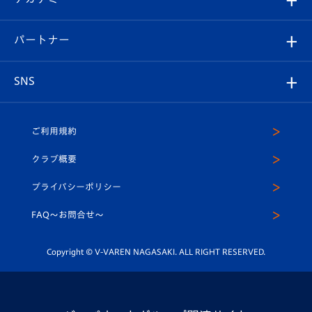
スタッフプロフィール
スタジアムへのアクセス
スタジアムグルメ
V-LOVERS（ファンクラブ）
2026-27ユニフォーム
メディア
育成からのお知らせ
パートナー
マスコット紹介
ヴィヴィくんの長崎おもてなしガイド
はじめての観戦ガイド
プレイヤーズスイート
店舗情報
グッズ
アカデミー
チームスケジュール
V-EXPRESS
パートナー企業一覧
SNS
（ユニフォーム入場）
ホームタウン
U-18
クラブハウス（練習場）
パートナー募集
公式Twitter
ご利用規約
アカデミー
U-15
応援メディア
法人限定 VIP BOX
ヴィヴィくんインスタグラム
クラブ概要
スクール
U-12
メディア出演情報
プライバシーポリシー
公式LINE＠
スクール
FAQ〜お問合せ〜
平和祈念活動
Youtube公式チャンネル
ホームタウン活動
Copyright © V-VAREN NAGASAKI. ALL RIGHT RESERVED.