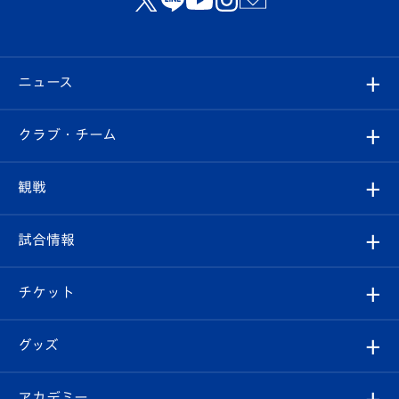
ニュース
すべて
クラブ・チーム
トップチーム
クラブプロフィール
観戦
クラブ
フィロソフィー
観戦ルール
試合情報
試合情報
クラブ概要
観戦ツアー
試合日程/結果
チケット
ファンクラブ
エンブレム紹介
はじめての観戦ガイド
順位表
チケット
グッズ
チケット
選手プロフィール
Revive Team
フォトギャラリー
シーズンシート
オンラインショップ
アカデミー
イベント