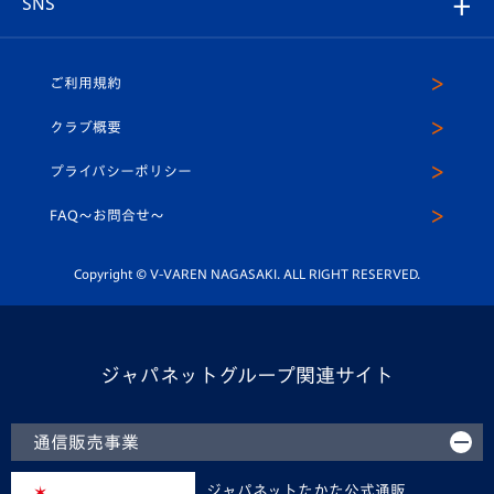
SNS
（ユニフォーム入場）
ホームタウン
U-18
クラブハウス（練習場）
パートナー募集
公式Twitter
ご利用規約
アカデミー
U-15
応援メディア
法人限定 VIP BOX
ヴィヴィくんインスタグラム
クラブ概要
スクール
U-12
メディア出演情報
プライバシーポリシー
公式LINE＠
スクール
FAQ〜お問合せ〜
平和祈念活動
Youtube公式チャンネル
ホームタウン活動
Copyright © V-VAREN NAGASAKI. ALL RIGHT RESERVED.
ジャパネットグループ関連サイト
通信販売事業
ジャパネットたかた公式通販