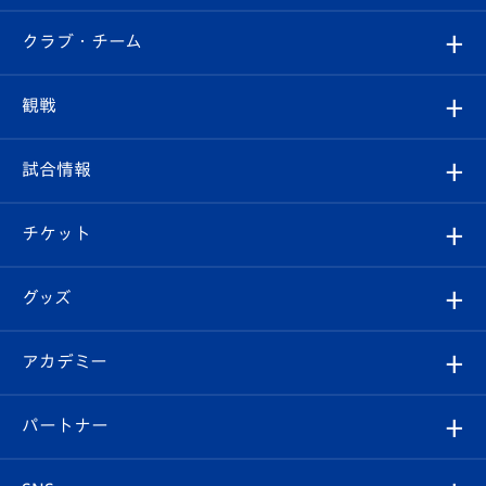
すべて
クラブ・チーム
トップチーム
クラブプロフィール
観戦
クラブ
フィロソフィー
観戦ルール
試合情報
試合情報
クラブ概要
観戦ツアー
試合日程/結果
チケット
ファンクラブ
エンブレム紹介
はじめての観戦ガイド
順位表
チケット
グッズ
チケット
選手プロフィール
Revive Team
フォトギャラリー
シーズンシート
オンラインショップ
アカデミー
イベント
スタッフプロフィール
スタジアムへのアクセス
スタジアムグルメ
V-LOVERS（ファンクラブ）
2026-27ユニフォーム
メディア
育成からのお知らせ
パートナー
マスコット紹介
ヴィヴィくんの長崎おもてなしガイド
はじめての観戦ガイド
プレイヤーズスイート
店舗情報
グッズ
アカデミー
チームスケジュール
V-EXPRESS
パートナー企業一覧