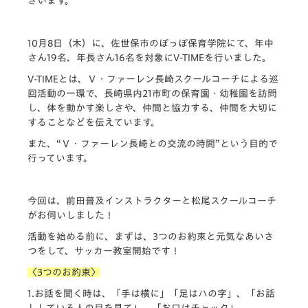
ざいます。
10月8日（木）に、佐世保市のぽっぽ保育学院にて、年中
さん19名、年長さん16名を対象にV-TIMEを行いました。
V-TIMEとは、Ｖ・ファーレン長崎スクールコーチによる巡
回活動の一環で、長崎県内21市町の保育園・幼稚園を訪問
し、体を動かす楽しさや、仲間と協力する、仲間を大切に
することなどを伝えています。
また、“Ｖ・ファーレン長崎との交流の時間”という目的で
行っています。
今回は、前田普及インストラクターと松尾スクールコーチ
がお伺いしました！
活動を始める前に、まずは、3つのお約束と元気なあいさ
つをして、サッカー教室開始です！
〈3つのお約束〉
1.お話を聞く時は、「手は横に」「足はハの字」、「お話
ししている人の目を見て」、「お口はチャック」