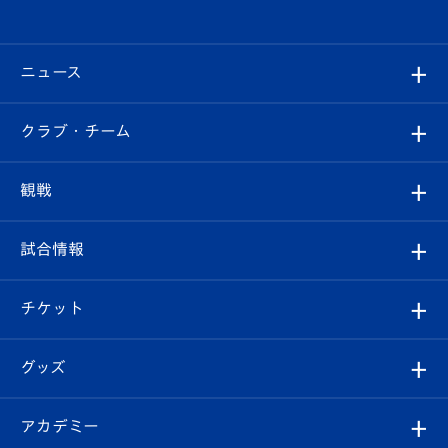
ニュース
すべて
クラブ・チーム
トップチーム
クラブプロフィール
観戦
クラブ
フィロソフィー
観戦ルール
試合情報
試合情報
クラブ概要
観戦ツアー
試合日程/結果
チケット
ファンクラブ
エンブレム紹介
はじめての観戦ガイド
順位表
チケット
グッズ
チケット
選手プロフィール
Revive Team
フォトギャラリー
シーズンシート
オンラインショップ
アカデミー
イベント
スタッフプロフィール
スタジアムへのアクセス