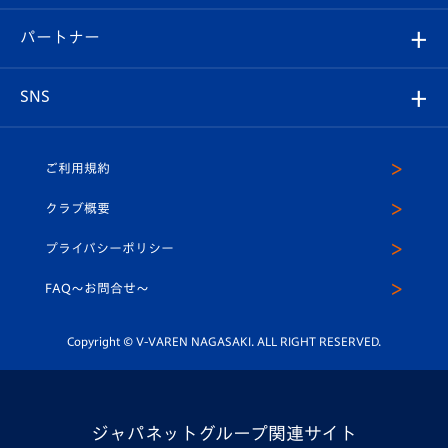
スタジアムグルメ
V-LOVERS（ファンクラブ）
2026-27ユニフォーム
メディア
育成からのお知らせ
パートナー
マスコット紹介
ヴィヴィくんの長崎おもてなしガイド
はじめての観戦ガイド
プレイヤーズスイート
店舗情報
グッズ
アカデミー
チームスケジュール
V-EXPRESS
パートナー企業一覧
SNS
（ユニフォーム入場）
ホームタウン
U-18
クラブハウス（練習場）
パートナー募集
公式Twitter
ご利用規約
アカデミー
U-15
応援メディア
法人限定 VIP BOX
ヴィヴィくんインスタグラム
クラブ概要
スクール
U-12
メディア出演情報
プライバシーポリシー
公式LINE＠
スクール
FAQ〜お問合せ〜
平和祈念活動
Youtube公式チャンネル
ホームタウン活動
Copyright © V-VAREN NAGASAKI. ALL RIGHT RESERVED.
ジャパネットグループ関連サイト