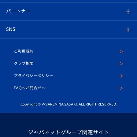
スタジアムグルメ
V-LOVERS（ファンクラブ）
2026-27ユニフォーム
メディア
育成からのお知らせ
パートナー
マスコット紹介
ヴィヴィくんの長崎おもてなしガイド
はじめての観戦ガイド
プレイヤーズスイート
店舗情報
グッズ
アカデミー
チームスケジュール
V-EXPRESS
パートナー企業一覧
SNS
（ユニフォーム入場）
ホームタウン
U-18
クラブハウス（練習場）
パートナー募集
公式Twitter
ご利用規約
アカデミー
U-15
応援メディア
法人限定 VIP BOX
ヴィヴィくんインスタグラム
クラブ概要
スクール
U-12
メディア出演情報
プライバシーポリシー
公式LINE＠
スクール
FAQ〜お問合せ〜
平和祈念活動
Youtube公式チャンネル
ホームタウン活動
Copyright © V-VAREN NAGASAKI. ALL RIGHT RESERVED.
ジャパネットグループ関連サイト