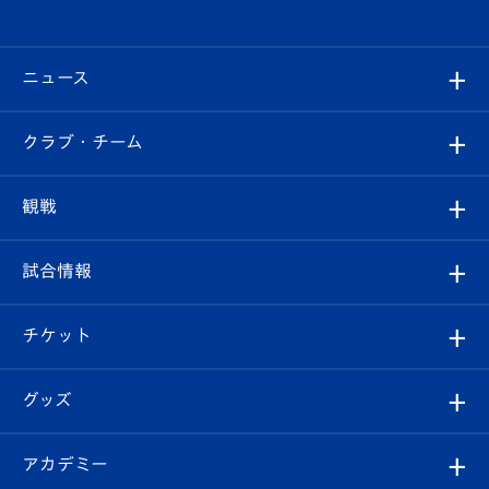
ニュース
すべて
クラブ・チーム
トップチーム
クラブプロフィール
観戦
クラブ
フィロソフィー
観戦ルール
試合情報
試合情報
クラブ概要
観戦ツアー
試合日程/結果
チケット
ファンクラブ
エンブレム紹介
はじめての観戦ガイド
順位表
チケット
グッズ
チケット
選手プロフィール
Revive Team
フォトギャラリー
シーズンシート
オンラインショップ
アカデミー
イベント
スタッフプロフィール
スタジアムへのアクセス