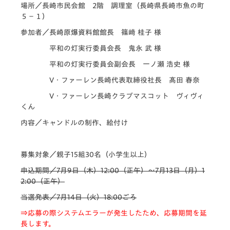
場所／長崎市民会館 2階 調理室（長崎県長崎市魚の町
５−１）
参加者／長崎原爆資料館館長 篠﨑 桂子 様
平和の灯実行委員会長 鬼永 武 様
平和の灯実行委員会副会長 一ノ瀬 浩史 様
V・ファーレン長崎代表取締役社長 髙田 春奈
V・ファーレン長崎クラブマスコット ヴィヴィ
くん
内容／キャンドルの制作、絵付け
募集対象／親子15組30名（小学生以上）
申込期間／7月9日（木）12:00（正午）～7月13日（月）1
2:00（正午）
当選発表／7月14日（火）18:00ごろ
⇒応募の際システムエラーが発生したため、応募期間を延
長します。