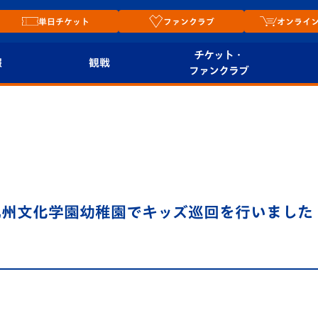
単日チケット
ファンクラブ
オンライ
チケット・
報
観戦
ファンクラブ
観戦ルール
チケット
オンラ
はじめての観戦ガイ
シーズンシート
2026
ド
ム
プレイヤーズスイート
Revive Team
店舗情
州文化学園幼稚園でキッズ巡回を行いました（1
関連
V-LOVERS（ファン
スタジアムへのアク
クラブ）
セス
リー
ヴィヴィくんの長崎
ルメ
おもてなしガイド