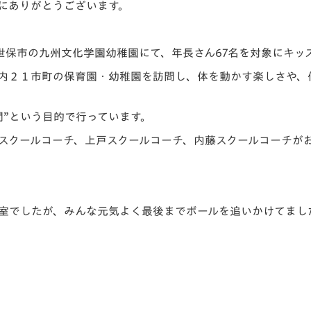
にありがとうございます。
V-EXPRESS（ユニフ
ォーム入場）
佐世保市の九州文化学園幼稚園にて、年長さん67名を対象にキ
内２１市町の保育園・幼稚園を訪問し、体を動かす楽しさや、
間”という目的で行っています。
スクールコーチ、上戸スクールコーチ、内藤スクールコーチが
室でしたが、みんな元気よく最後までボールを追いかけてまし