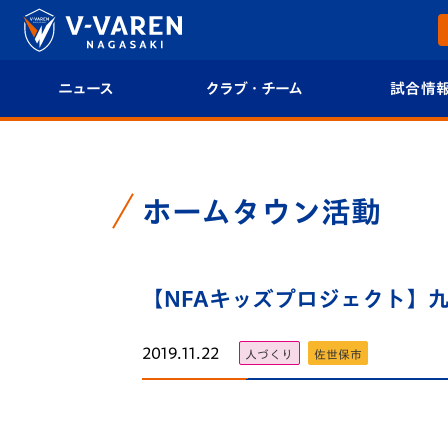
ニュース
クラブ・チーム
試合情
すべて
クラブプロフィール
試合日程/結果
トップチーム
フィロソフィー
試合情報
ホームタウン活動
クラブ
クラブ概要
順位表
試合情報
【NFAキッズプロジェクト】九
エンブレム紹介
U-21 Jリーグ
ファンクラブ
選手プロフィール
フォトギャラ
2019.11.22
人づくり
佐世保市
チケット
スタッフプロフィール
スタジアムグ