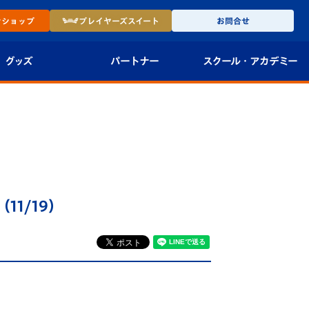
ン
ショップ
プレイヤーズ
スイート
お問合せ
グッズ
パートナー
スクール・
アカデミー
インショップ
パートナー企業一覧
アカデミー
-27ユニフォー
パートナー募集
U-18
法人限定 VIP BOX
U-15
報
1/19）
U-12
スクール