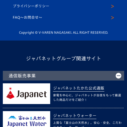
スクール
U-12
メディア出演情報
プライバシーポリシー
公式LINE＠
スクール
FAQ〜お問合せ〜
平和祈念活動
Youtube公式チャンネル
ホームタウン活動
Copyright © V-VAREN NAGASAKI. ALL RIGHT RESERVED.
ジャパネットグループ関連サイト
通信販売事業
ジャパネットたかた公式通販
家電を中心に、ジャパネットが自信をもって厳選
した商品だけをご紹介！
ジャパネットウォーター
上質な「富士山の天然水」。安心・安全、こだわ