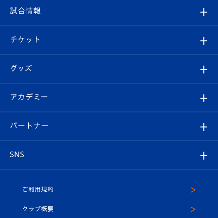
クラブ
フィロソフィー
観戦ルール
試合情報
試合情報
クラブ概要
観戦ツアー
試合日程/結果
チケット
ファンクラブ
エンブレム紹介
はじめての観戦ガイド
順位表
チケット
グッズ
チケット
選手プロフィール
Revive Team
フォトギャラリー
シーズンシート
オンラインショップ
アカデミー
イベント
スタッフプロフィール
スタジアムへのアクセス
スタジアムグルメ
V-LOVERS（ファンクラブ）
2026-27ユニフォーム
メディア
育成からのお知らせ
パートナー
マスコット紹介
ヴィヴィくんの長崎おもてなしガイド
はじめての観戦ガイド
プレイヤーズスイート
店舗情報
グッズ
アカデミー
チームスケジュール
V-EXPRESS
パートナー企業一覧
SNS
（ユニフォーム入場）
ホームタウン
U-18
クラブハウス（練習場）
パートナー募集
公式Twitter
ご利用規約
アカデミー
U-15
応援メディア
法人限定 VIP BOX
ヴィヴィくんインスタグラム
クラブ概要