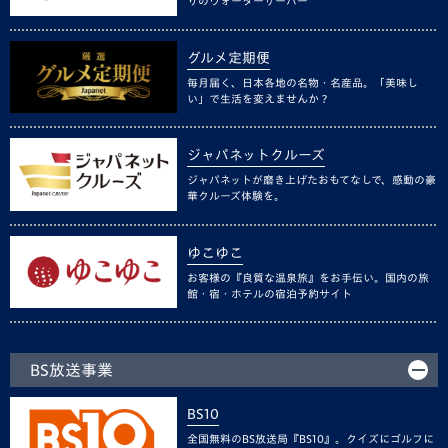
りのウォーターサーバー
グルメ定期便
毎月届く、日本各地の名物・名産品。「美味し
い」で生活を変えませんか？
ジャパネットクルーズ
ジャパネットが磨き上げたおもてなしで、感動の豪
華クルーズ体験を。
ゆこゆこ
お客様の『良質な温泉旅』をお手伝い。国内の旅
館・宿・ホテルの宿泊予約サイト
BS放送事業
BS10
全国無料のBS放送局『BS10』。クイズにゴルフに