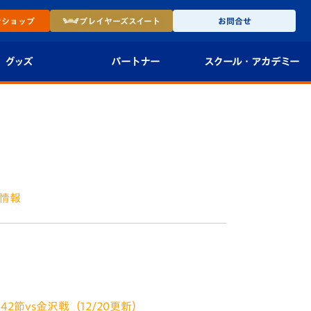
ン
ショップ
プレイヤーズ
スイート
お問合せ
グッズ
パートナー
スクール・
アカデミー
インショップ
パートナー企業一覧
アカデミー
-27ユニフォー
パートナー募集
U-18
法人限定 VIP BOX
U-15
報
し情報
U-12
ざいます。 今シーズン最後！ 12月20日
スクール
ます。 ■V・ファーレンロードとは？ 諫早
2節vs金沢戦（12/20更新）