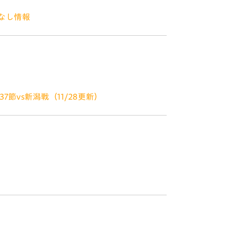
てなし情報
ございます。 11月28日（土）新潟戦での
ァーレンロードとは？ 諫早駅からスタジアム
節vs新潟戦（11/28更新）
！皆さんぜひご応募ください！ ＼注目の賞品
日数：7泊8日 【応募方法】V・ファーレン長崎
ございます。 11月25日（水）松本戦での
ァーレンロードとは？ 諫早駅からスタジアム