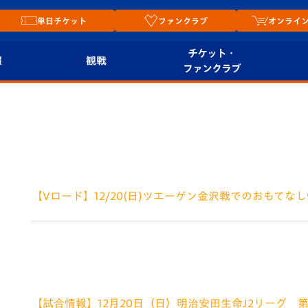
単日チケット
ファンクラブ
オンライ
チケット・
報
観戦
ファンクラブ
観戦ルール
チケット
オンラ
はじめての観戦ガイ
シーズンシート
2026
ド
ム
プレイヤーズスイート
Revive Team
店舗情
【Vロード】12/20(日)ツエーゲン金沢戦でのおもてな
関連
V-LOVERS（ファン
2020.12.19
スタジアムへのアク
クラブ）
セス
いつもV・ファーレン長崎にご声援いただだきありがとうご
リー
（日）金沢戦でのV・ファーレンロード情報をお知らせし
駅からスタジアムまでの約2㎞の道のりを「V・フ
ヴィヴィくんの長崎
ルメ
おもてなしガイド
【試合情報】12月20日（日）明治安田生命J2リーグ 第4