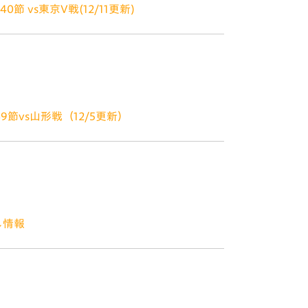
節 vs東京V戦(12/11更新)
今こそ長崎の力を一つに！感じて、動く！ ＼
最後のアウェイ戦！ 激しい昇格争いも、残り3試
節vs山形戦（12/5更新）
ン＆オリジナルカイロをプレゼント！「ホッ
抽選会が盛りだくさん！応募方
し情報
ございます。 12月6日（日）山形戦での
ァーレンロードとは？ 諫早駅からスタジアム