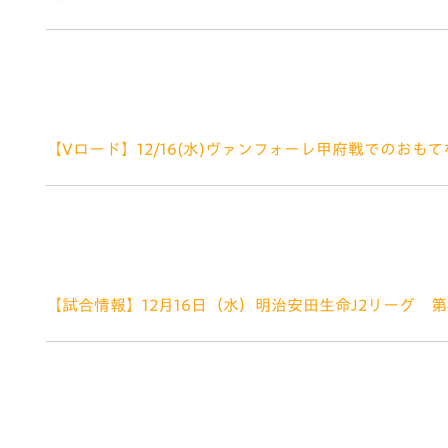
V-EXPRESS（ユニフ
2020.12.16
ォーム入場）
①来場者全員にマスコットコラボキーホルダーをプレゼ
メットちゃん、ツエーゲン金沢 ゲンゾーくん、そして
1年間の感謝を込めて、「ホッ」とするカイロをプレゼ
【Vロード】12/16(水)ヴァンフォーレ甲府戦でのおも
2020.12.15
いつもV・ファーレン長崎にご声援いただだきありがとう
V・ファーレンロード情報をお知らせします。 ■V・フ
までの約2㎞の道のりを「V・ファー
【試合情報】12月16日（水）明治安田生命J2リーグ 第41節
2020.12.14
■来場者全員に、オリジナルカイロをプレゼント！！ 
「タオルマフラー（ヴィヴィくん）」を28名様へプレゼ
を制作いただいて