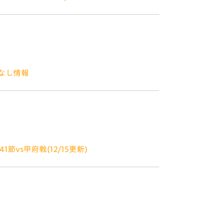
ント！ ジャパネットのマスコットJくん＆ユ
ヴィヴィくんのコラボレーションが実現！ ②
ント！
てなし情報
ございます。 12月16日（水）甲府戦での
ァーレンロードとは？ 諫早駅からスタジアム
vs甲府戦(12/15更新)
【配布場所】全入場ゲート ☆モリリン様提供
ント！ たくさんのV・ファーレン長崎グッズ