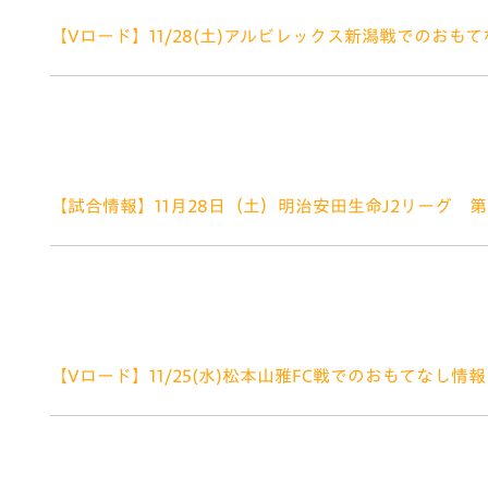
【Vロード】11/28(土)アルビレックス新潟戦でのおも
2020.11.27
いつもV・ファーレン長崎にご声援いただだきありがとう
V・ファーレンロード情報をお知らせします。 ■V・フ
までの約2㎞の道のりを「V・ファー
【試合情報】11月28日（土）明治安田生命J2リーグ 第37
2020.11.26
今回も、MSC様より超豪華賞品を提供いただきました
はこちら／ 【詳細】時期：2021年5月～10月予定 
公式アプリより、スタジアム内で発
【Vロード】11/25(水)松本山雅FC戦でのおもてなし情報
2020.11.24
いつもV・ファーレン長崎にご声援いただだきありがとう
V・ファーレンロード情報をお知らせします。 ■V・フ
までの約2㎞の道のりを「V・ファー