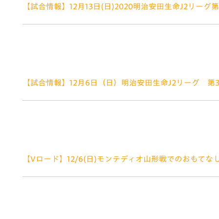
【試合情報】12月13日(日)2020明治安田生命J2リーグ第40
2020.12.11
／ 歴史に残る怒涛のシーズンもクライマックスへ！ 
12月13日（日）東京ヴェルディ戦は、2020シーズン
合となり
【試合情報】12月6日（日）明治安田生命J2リーグ 第39
2020.12.05
■来場者全員に！トラスタを青く染めるコレオハリセ
ト」な応援をお願いします！ 今回、豪華賞品が当たる
【Vロード】12/6(日)モンテディオ山形戦でのおもてな
2020.12.04
いつもV・ファーレン長崎にご声援いただだきありがとう
V・ファーレンロード情報をお知らせします。 ■V・フ
までの約2㎞の道のりを「V・ファーレ