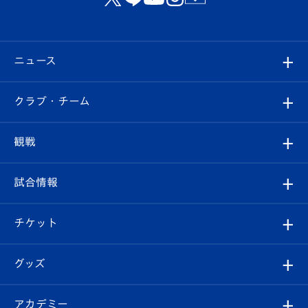
ニュース
すべて
クラブ・チーム
トップチーム
クラブプロフィール
観戦
クラブ
フィロソフィー
観戦ルール
試合情報
試合情報
クラブ概要
観戦ツアー
試合日程/結果
チケット
ファンクラブ
エンブレム紹介
はじめての観戦ガイド
順位表
チケット
グッズ
チケット
選手プロフィール
Revive Team
フォトギャラリー
シーズンシート
オンラインショップ
アカデミー
イベント