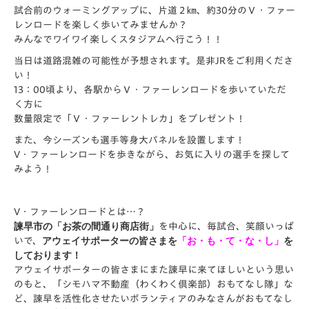
試合前のウォーミングアップに、片道２㎞、約30分のＶ・ファー
レンロードを楽しく歩いてみませんか？
みんなでワイワイ楽しくスタジアムへ行こう！！
当日は道路混雑の可能性が予想されます。是非JRをご利用くださ
い！
13：00頃
より、各駅からＶ・ファーレンロードを歩いていただ
く方に
数量限定で
「Ｖ・ファーレントレカ」
をプレゼント！
また、今シーズンも選手等身大パネルを設置します！
V・ファーレンロードを歩きながら、お気に入りの選手を探して
みよう！
V・ファーレンロードとは…？
諫早
市の「お茶の間通り商店街」
を中心に、毎試合、笑顔いっぱ
いで、
アウェイサポーターの皆さまを
「お・も・て・な・し」
を
しております！
アウェイサポーターの皆さまにまた諫早に来てほしいという思い
のもと、「シモハマ不動産（わくわく倶楽部）おもてなし隊」な
ど、諫早を活性化させたいボランティアのみなさんがおもてなし