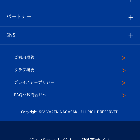
スタッフプロフィール
スタジアムへのアクセス
スタジアムグルメ
V-LOVERS（ファンクラブ）
2026-27ユニフォーム
メディア
育成からのお知らせ
パートナー
マスコット紹介
ヴィヴィくんの長崎おもてなしガイド
はじめての観戦ガイド
プレイヤーズスイート
店舗情報
グッズ
アカデミー
チームスケジュール
V-EXPRESS
パートナー企業一覧
SNS
（ユニフォーム入場）
ホームタウン
U-18
クラブハウス（練習場）
パートナー募集
公式Twitter
ご利用規約
アカデミー
U-15
応援メディア
法人限定 VIP BOX
ヴィヴィくんインスタグラム
クラブ概要
スクール
U-12
メディア出演情報
プライバシーポリシー
公式LINE＠
スクール
FAQ〜お問合せ〜
平和祈念活動
Youtube公式チャンネル
ホームタウン活動
Copyright © V-VAREN NAGASAKI. ALL RIGHT RESERVED.