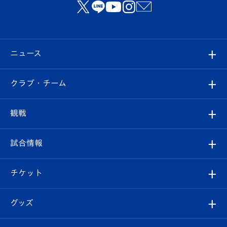
ニュース
すべて
クラブ・チーム
トップチーム
クラブプロフィール
観戦
クラブ
フィロソフィー
観戦ルール
試合情報
試合情報
クラブ概要
観戦ツアー
試合日程/結果
チケット
ファンクラブ
エンブレム紹介
はじめての観戦ガイド
順位表
チケット
グッズ
チケット
選手プロフィール
Revive Team
フォトギャラリー
シーズンシート