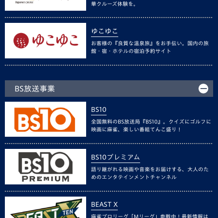
華クルーズ体験を。
ゆこゆこ
お客様の『良質な温泉旅』をお手伝い。国内の旅
館・宿・ホテルの宿泊予約サイト
BS放送事業
BS10
全国無料のBS放送局『BS10』。クイズにゴルフに
映画に麻雀、楽しい番組てんこ盛り！
BS10プレミアム
語り継がれる映画や音楽をお届けする、大人のた
めのエンタテインメントチャンネル
BEAST X
麻雀プロリーグ「Mリーグ」参戦中！最新情報は