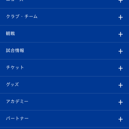
すべて
クラブ・チーム
トップチーム
クラブプロフィール
観戦
クラブ
フィロソフィー
観戦ルール
試合情報
試合情報
クラブ概要
観戦ツアー
試合日程/結果
チケット
ファンクラブ
エンブレム紹介
はじめての観戦ガイド
順位表
チケット
グッズ
チケット
選手プロフィール
Revive Team
フォトギャラリー
シーズンシート
オンラインショップ
アカデミー
イベント
スタッフプロフィール
スタジアムへのアクセス
スタジアムグルメ
V-LOVERS（ファンクラブ）
2026-27ユニフォーム
メディア
育成からのお知らせ
パートナー
マスコット紹介
ヴィヴィくんの長崎おもてなしガイド
はじめての観戦ガイド
プレイヤーズスイート
店舗情報