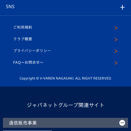
グッズ
アカデミー
チームスケジュール
V-EXPRESS
パートナー企業一覧
SNS
（ユニフォーム入場）
ホームタウン
U-18
クラブハウス（練習場）
パートナー募集
公式Twitter
ご利用規約
アカデミー
U-15
応援メディア
法人限定 VIP BOX
ヴィヴィくんインスタグラム
クラブ概要
スクール
U-12
メディア出演情報
プライバシーポリシー
公式LINE＠
スクール
FAQ〜お問合せ〜
平和祈念活動
Youtube公式チャンネル
ホームタウン活動
Copyright © V-VAREN NAGASAKI. ALL RIGHT RESERVED.
ジャパネットグループ関連サイト
通信販売事業