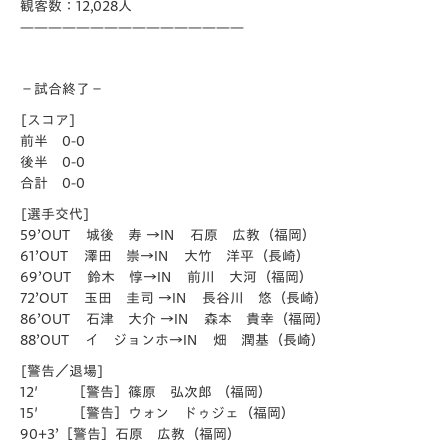
観客数：12,028人
————————————————
－試合終了－
[スコア]
前半 0-0
後半 0-0
合計 0-0
[選手交代]
59’OUT 城後 寿 →IN 石原 広教（福岡）
61’OUT 澤田 崇→IN 大竹 洋平（長崎）
69’OUT 鈴木 惇→IN 前川 大河（福岡）
72’OUT 玉田 圭司 →IN 長谷川 悠（長崎）
86’OUT 石津 大介 →IN 森本 貴幸（福岡）
88’OUT イ ジョンホ→IN 畑 潤基（長崎）
[警告／退場]
12′ ［警告］篠原 弘次郎 （福岡）
15′ ［警告］ウォン ドゥジェ（福岡）
90+3’［警告］石原 広教（福岡）