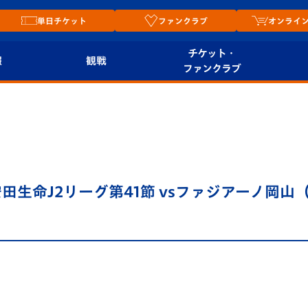
単日チケット
ファンクラブ
オンライ
チケット・
報
観戦
ファンクラブ
観戦ルール
チケット
オンラ
はじめての観戦ガイ
シーズンシート
2026
ド
ム
プレイヤーズスイート
Revive Team
店舗情
田生命J2リーグ第41節 vsファジアーノ岡山（
関連
V-LOVERS（ファン
スタジアムへのアク
クラブ）
セス
リー
ヴィヴィくんの長崎
ルメ
おもてなしガイド