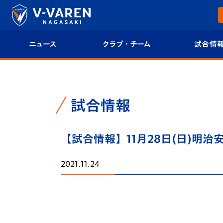
ニュース
クラブ・チーム
試合情
すべて
クラブプロフィール
試合日程/結果
トップチーム
フィロソフィー
試合情報
試合情報
クラブ
クラブ概要
順位表
【試合情報】11月28日(日)明治安
試合情報
エンブレム紹介
U-21 Jリーグ
2021.11.24
ファンクラブ
選手プロフィール
フォトギャラ
チケット
スタッフプロフィール
スタジアムグ