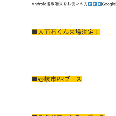
Android搭載端末をお使いの方
Google
■人面石くん来場決定！
■壱岐市PRブース