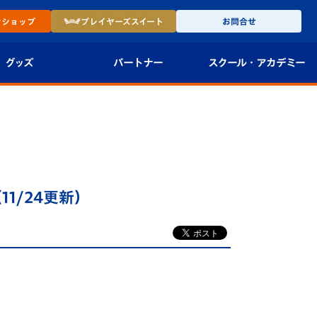
ン
ショップ
プレイヤーズ
スイート
お問合せ
グッズ
パートナー
スクール・
アカデミー
インショップ
パートナー企業一覧
アカデミー
-27ユニフォー
パートナー募集
U-18
法人限定 VIP BOX
U-15
報
11/24更新）
U-12
スクール