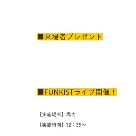
イベント
マスコット紹介
メディア
チームスケジュール
グッズ
クラブハウス（練習
■来場者プレゼント
場）
ホームタウン
応援メディア
アカデミー
平和祈念活動
スクール
ホームタウン活動
■FUNKISTライブ開催！
【実施場所】場内
【実施時間】12：35～