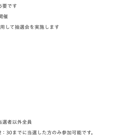
必要です
開催
使用して抽選会を実施します
当選者以外全員
2：30までに当選した方のみ参加可能です。