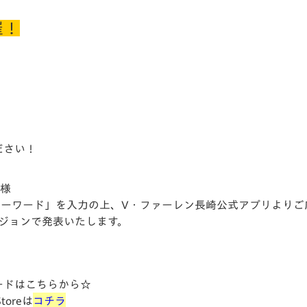
催！
ださい！
客様
キーワード」を入力の上、V・ファーレン長崎公式アプリよりご
ビジョンで発表いたします。
ードはこちらから☆
Storeは
コチラ