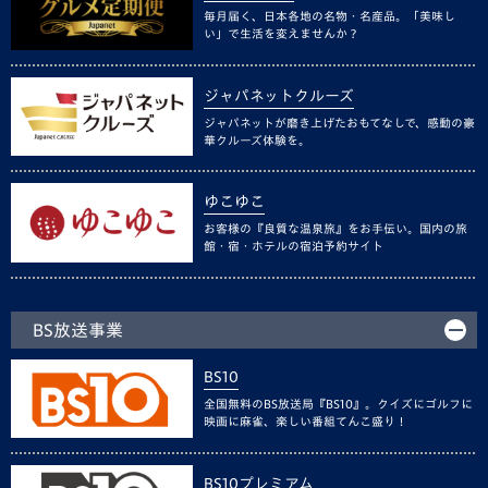
毎月届く、日本各地の名物・名産品。「美味し
い」で生活を変えませんか？
ジャパネットクルーズ
ジャパネットが磨き上げたおもてなしで、感動の豪
華クルーズ体験を。
ゆこゆこ
お客様の『良質な温泉旅』をお手伝い。国内の旅
館・宿・ホテルの宿泊予約サイト
BS放送事業
BS10
全国無料のBS放送局『BS10』。クイズにゴルフに
映画に麻雀、楽しい番組てんこ盛り！
BS10プレミアム