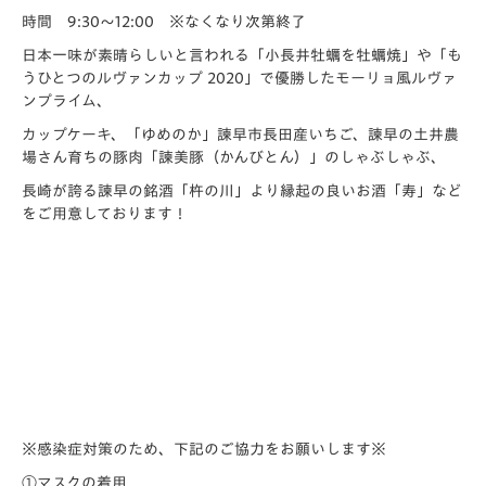
時間 9:30～12:00 ※なくなり次第終了
日本一味が素晴らしいと言われる「小長井牡蠣を牡蠣焼」や
「も
うひとつのルヴァンカップ
​ 2020」
で優勝したモーリョ風ルヴァ
ンプライム、
カップケーキ、「ゆめのか」諫早市長田産いちご、諫早の土井農
場さん育ちの豚肉「諫美豚（
かんびとん）」のしゃぶしゃぶ、
長崎が誇る諫早の銘酒「杵の川」より縁起の良いお酒「寿」など
をご用意しております！
※感染症対策のため、下記のご協力をお願いします※
①マスクの着用