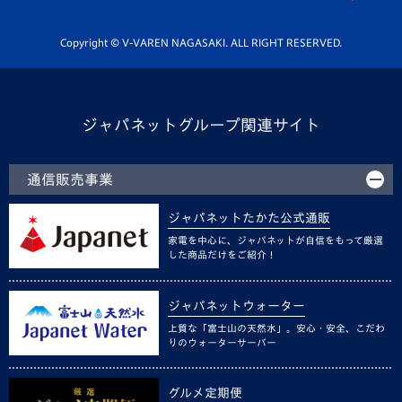
Youtube公式チャンネル
ホームタウン活動
Copyright © V-VAREN NAGASAKI. ALL RIGHT RESERVED.
ジャパネットグループ関連サイト
通信販売事業
ジャパネットたかた公式通販
家電を中心に、ジャパネットが自信をもって厳選
した商品だけをご紹介！
ジャパネットウォーター
上質な「富士山の天然水」。安心・安全、こだわ
りのウォーターサーバー
グルメ定期便