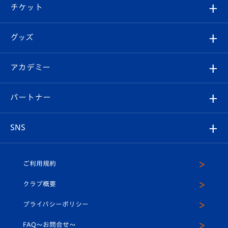
観戦ツアー
試合日程/結果
チケット
ファンクラブ
エンブレム紹介
はじめての観戦ガイド
順位表
チケット
グッズ
チケット
選手プロフィール
Revive Team
フォトギャラリー
シーズンシート
オンラインショップ
アカデミー
イベント
スタッフプロフィール
スタジアムへのアクセス
スタジアムグルメ
V-LOVERS（ファンクラブ）
2026-27ユニフォーム
メディア
育成からのお知らせ
パートナー
マスコット紹介
ヴィヴィくんの長崎おもてなしガイド
はじめての観戦ガイド
プレイヤーズスイート
店舗情報
グッズ
アカデミー
チームスケジュール
V-EXPRESS
パートナー企業一覧
SNS
（ユニフォーム入場）
ホームタウン
U-18
クラブハウス（練習場）
パートナー募集
公式Twitter
ご利用規約
アカデミー
U-15
応援メディア
法人限定 VIP BOX
ヴィヴィくんインスタグラム
クラブ概要
スクール
U-12
メディア出演情報
プライバシーポリシー
公式LINE＠
スクール
FAQ〜お問合せ〜
平和祈念活動