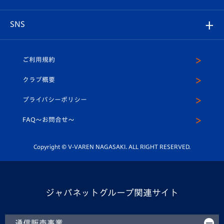
はじめての観戦ガイド
プレイヤーズスイート
店舗情報
グッズ
アカデミー
チームスケジュール
V-EXPRESS
パートナー企業一覧
SNS
（ユニフォーム入場）
ホームタウン
U-18
クラブハウス（練習場）
パートナー募集
公式Twitter
ご利用規約
アカデミー
U-15
応援メディア
法人限定 VIP BOX
ヴィヴィくんインスタグラム
クラブ概要
スクール
U-12
メディア出演情報
プライバシーポリシー
公式LINE＠
スクール
FAQ〜お問合せ〜
平和祈念活動
Youtube公式チャンネル
ホームタウン活動
Copyright © V-VAREN NAGASAKI. ALL RIGHT RESERVED.
ジャパネットグループ関連サイト
通信販売事業