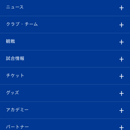
ニュース
すべて
クラブ・チーム
トップチーム
クラブプロフィール
観戦
クラブ
フィロソフィー
観戦ルール
試合情報
試合情報
クラブ概要
観戦ツアー
試合日程/結果
チケット
ファンクラブ
エンブレム紹介
はじめての観戦ガイド
順位表
チケット
グッズ
チケット
選手プロフィール
Revive Team
フォトギャラリー
シーズンシート
オンラインショップ
アカデミー
イベント
スタッフプロフィール
スタジアムへのアクセス
スタジアムグルメ
V-LOVERS（ファンクラブ）
2026-27ユニフォーム
メディア
育成からのお知らせ
パートナー
マスコット紹介
ヴィヴィくんの長崎おもてなしガイド