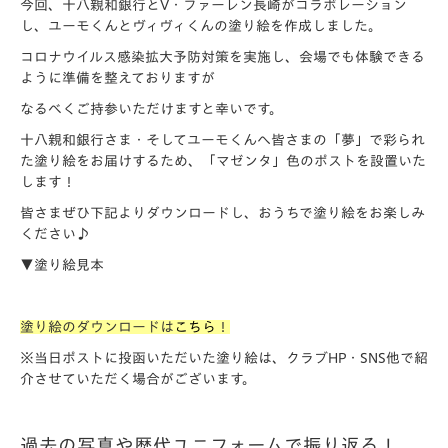
今回、十八親和銀行とV・ファーレン長崎がコラボレーション
し、ユーモくんとヴィヴィくんの塗り絵を作成しました。
コロナウイルス感染拡大予防対策を実施し、会場でも体験できる
ように準備を整えておりますが
なるべくご持参いただけますと幸いです。
十八親和銀行さま・そしてユーモくんへ皆さまの「夢」で彩られ
た塗り絵をお届けするため、「マゼンタ」色のポストを設置いた
します！
皆さまぜひ下記よりダウンロードし、おうちで塗り絵をお楽しみ
ください♪
▼塗り絵見本
塗り絵のダウンロードは
こちら
！
※当日ポストに投函いただいた塗り絵は、クラブHP・SNS他で紹
介させていただく場合がございます。
過去の写真や歴代ユニフォームで振り返る！