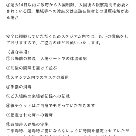
③過去14日以内に政府から入国制限、入国後の観察期間を必要と
されている国、地域等への渡航又は当該在住者との濃厚接触があ
る場合
安全に観戦していただくためスタジアム内では、以下の徹底をし
ておりますので、ご協力のほどお願いいたします。
〈遵守事項〉
①会場前の検温・入場ゲートでの体温確認
②前後の間隔を空けて並ぶ
③スタジアム内でのマスクの着用
④
手指の消毒
⑤ご入場時の来場者記録への記載
⑥紙チケットはご自身でもぎっていただきます
⑦指定された席への着席
⑧時間差入退場の実施
ご来場時、退場時に密にならないように時間を指定させていただ