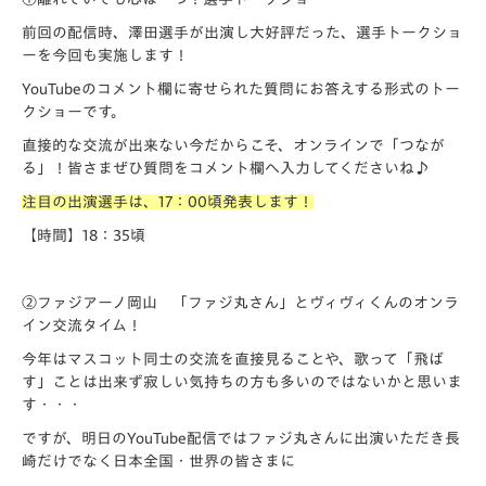
前回の配信時、澤田選手が出演し大好評だった、選手トークショ
ーを今回も実施します！
YouTubeのコメント欄に寄せられた質問にお答えする形式のトー
クショーです。
直接的な交流が出来ない今だからこそ、オンラインで「つなが
る」！皆さまぜひ質問をコメント欄へ入力してくださいね♪
注目の出演選手は、17：00頃発表します！
【時間】18：35頃
②ファジアーノ岡山 「ファジ丸さん」とヴィヴィくんのオンラ
イン交流タイム！
今年はマスコット同士の交流を直接見ることや、歌って「飛ば
す」ことは出来ず寂しい気持ちの方も多いのではないかと思いま
す・・・
ですが、明日のYouTube配信ではファジ丸さんに出演いただき長
崎だけでなく日本全国・世界の皆さまに