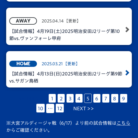
2025.04.14【更新】
AWAY
【試合情報】4月19日(土)2025明治安田J2リーグ第10
節vs.ヴァンフォーレ甲府
2025.03.21【更新】
HOME
【試合情報】4月13日(日)2025明治安田J2リーグ第9節
vs.サガン鳥栖
<< PREV
1
2
3
4
5
6
7
8
9
10
…
12
NEXT >>
※大宮アルディージャ戦（6/17）より前の試合情報は
こちら
からご確認ください。