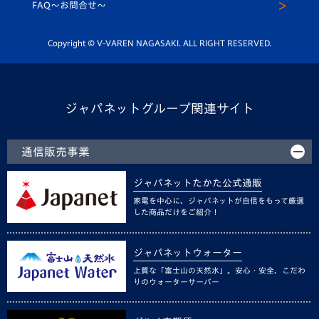
スクール
FAQ〜お問合せ〜
平和祈念活動
Youtube公式チャンネル
ホームタウン活動
Copyright © V-VAREN NAGASAKI. ALL RIGHT RESERVED.
ジャパネットグループ関連サイト
通信販売事業
ジャパネットたかた公式通販
家電を中心に、ジャパネットが自信をもって厳選
した商品だけをご紹介！
ジャパネットウォーター
上質な「富士山の天然水」。安心・安全、こだわ
りのウォーターサーバー