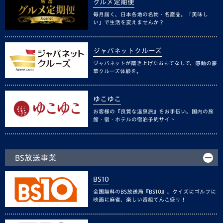
グルメ定期便
毎月届く、日本各地の名物・名産品。「美味し
い」で生活を変えませんか？
ジャパネットクルーズ
ジャパネットが磨き上げたおもてなしで、感動の豪
華クルーズ体験を。
ゆこゆこ
お客様の『良質な温泉旅』をお手伝い。国内の旅
館・宿・ホテルの宿泊予約サイト
BS放送事業
BS10
全国無料のBS放送局『BS10』。クイズにゴルフに
映画に麻雀、楽しい番組てんこ盛り！