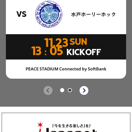
VS
水戸ホーリーホック
11.23
SUN
13：05
KICKOFF
PEACE STADIUM Connected by SoftBank