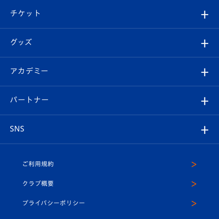
クラブ概要
観戦ツアー
試合日程/結果
チケット
ファンクラブ
エンブレム紹介
はじめての観戦ガイド
順位表
チケット
グッズ
チケット
選手プロフィール
Revive Team
フォトギャラリー
シーズンシート
オンラインショップ
アカデミー
イベント
スタッフプロフィール
スタジアムへのアクセス
スタジアムグルメ
V-LOVERS（ファンクラブ）
2026-27ユニフォーム
メディア
育成からのお知らせ
パートナー
マスコット紹介
ヴィヴィくんの長崎おもてなしガイド
はじめての観戦ガイド
プレイヤーズスイート
店舗情報
グッズ
アカデミー
チームスケジュール
V-EXPRESS
パートナー企業一覧
SNS
（ユニフォーム入場）
ホームタウン
U-18
クラブハウス（練習場）
パートナー募集
公式Twitter
ご利用規約
アカデミー
U-15
応援メディア
法人限定 VIP BOX
ヴィヴィくんインスタグラム
クラブ概要
スクール
U-12
メディア出演情報
プライバシーポリシー
公式LINE＠