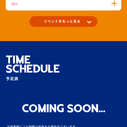
場内
イベントをもっと見る
【ファンクラブ情報】新生活のお悩みを選手
に相談！
場内
TIME
SCHEDULE
楽しく飲んで！今夜はルヴァンパーティー！
予定表
その他
【V-LOVERS】限定イベント募集～ホームゲ
ームMOM選手にインタビ…
Coming Soon...
場内
※諸事情により時間は前後する場合がございます。