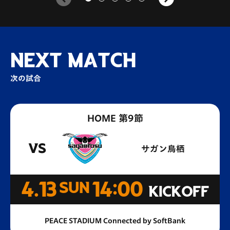
NEXT MATCH
次の試合
HOME 第9節
VS
サガン鳥栖
4.13
SUN
14:00
KICKOFF
PEACE STADIUM Connected by SoftBank