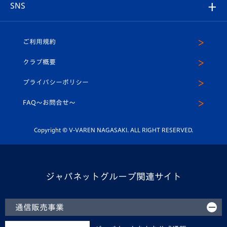
チームスケジュール
V-EXPRESS
パートナー企業一覧
SNS
（ユニフォーム入場）
ホームタウン
U-18
クラブハウス（練習場）
パートナー募集
公式Twitter
ご利用規約
アカデミー
U-15
応援メディア
法人限定 VIP BOX
ヴィヴィくんインスタグラム
クラブ概要
スクール
U-12
メディア出演情報
プライバシーポリシー
公式LINE＠
スクール
FAQ〜お問合せ〜
平和祈念活動
Youtube公式チャンネル
ホームタウン活動
Copyright © V-VAREN NAGASAKI. ALL RIGHT RESERVED.
ジャパネットグループ関連サイト
通信販売事業