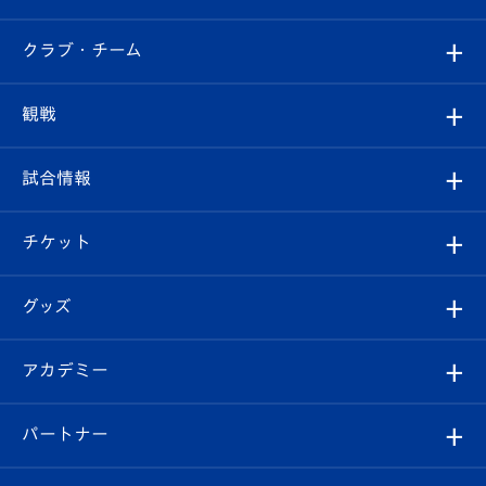
すべて
クラブ・チーム
トップチーム
クラブプロフィール
観戦
クラブ
フィロソフィー
観戦ルール
試合情報
試合情報
クラブ概要
観戦ツアー
試合日程/結果
チケット
ファンクラブ
エンブレム紹介
はじめての観戦ガイド
順位表
チケット
グッズ
チケット
選手プロフィール
Revive Team
フォトギャラリー
シーズンシート
オンラインショップ
アカデミー
イベント
スタッフプロフィール
スタジアムへのアクセス
スタジアムグルメ
V-LOVERS（ファンクラブ）
2026-27ユニフォーム
メディア
育成からのお知らせ
パートナー
マスコット紹介
ヴィヴィくんの長崎おもてなしガイド
はじめての観戦ガイド
プレイヤーズスイート
店舗情報
グッズ
アカデミー