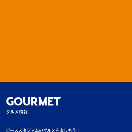
【大村市サンクスマッチ】大村市特産品ブー
ス
場外
観戦ルールはこちらからご確認ください。
その他
GOURMET
グルメ情報
ピーススタジアムのグルメを楽しもう！