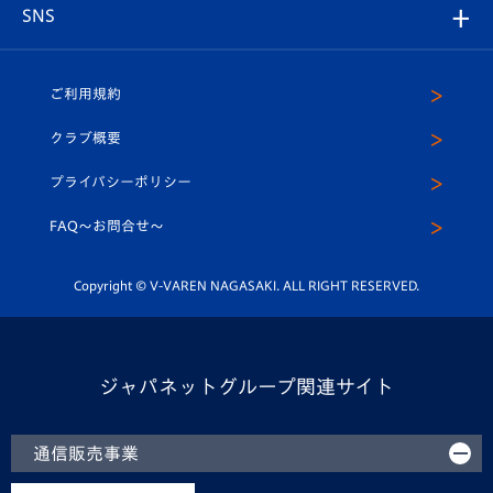
アカデミー
チームスケジュール
V-EXPRESS
パートナー企業一覧
SNS
（ユニフォーム入場）
ホームタウン
U-18
クラブハウス（練習場）
パートナー募集
公式Twitter
ご利用規約
アカデミー
U-15
応援メディア
法人限定 VIP BOX
ヴィヴィくんインスタグラム
クラブ概要
スクール
U-12
メディア出演情報
プライバシーポリシー
公式LINE＠
スクール
FAQ〜お問合せ〜
平和祈念活動
Youtube公式チャンネル
ホームタウン活動
Copyright © V-VAREN NAGASAKI. ALL RIGHT RESERVED.
ジャパネットグループ関連サイト
通信販売事業