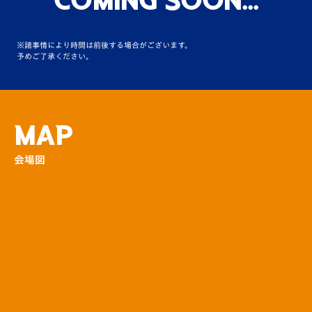
Coming Soon...
場外
※諸事情により時間は前後する場合がございます。
福岡ソフトバンクホークスコラボ企画！「フ
予めご了承ください。
ァイト！九州デー」P…
場外
福岡ソフトバンクホークスコラボ企画！野球
MAP
教室を実施！
会場図
場外
【大村市サンクスマッチ】おむらんちゃんが
来場！
その他
【大村市サンクスマッチ】ハーフタイムイベ
ント賞品をご提供い…
その他