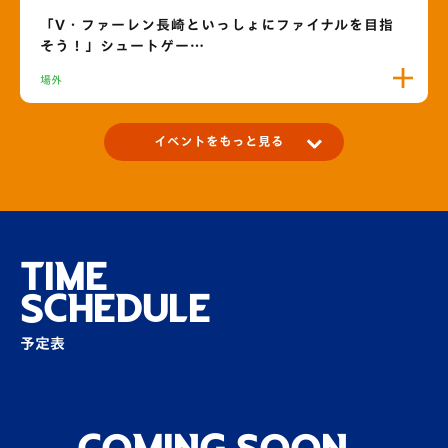
「V・ファーレン長崎といっしょにファイナルを目指
そう！」シュートゲー…
場外
イベントをもっと見る
【TOPPAN DAY】ハーフタイムイベント賞品
をご提供いただきまし…
その他
TIME
SCHEDULE
ヴィヴィくんの活動スケジュール♪
予定表
その他
福岡ソフトバンクホークスコラボ企画！ハニ
ーズ＆バリカタ君来…