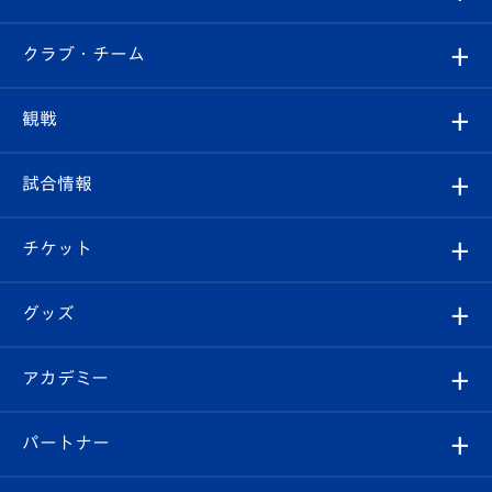
すべて
クラブ・チーム
トップチーム
クラブプロフィール
観戦
クラブ
フィロソフィー
観戦ルール
試合情報
試合情報
クラブ概要
観戦ツアー
試合日程/結果
チケット
ファンクラブ
エンブレム紹介
はじめての観戦ガイド
順位表
チケット
グッズ
チケット
選手プロフィール
Revive Team
フォトギャラリー
シーズンシート
オンラインショップ
アカデミー
イベント
スタッフプロフィール
スタジアムへのアクセス
スタジアムグルメ
V-LOVERS（ファンクラブ）
2026-27ユニフォーム
メディア
育成からのお知らせ
パートナー
マスコット紹介
ヴィヴィくんの長崎おもてなしガイド
はじめての観戦ガイド
プレイヤーズスイート
店舗情報
グッズ