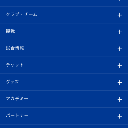
すべて
クラブ・チーム
トップチーム
クラブプロフィール
観戦
クラブ
フィロソフィー
観戦ルール
試合情報
試合情報
クラブ概要
観戦ツアー
試合日程/結果
チケット
ファンクラブ
エンブレム紹介
はじめての観戦ガイド
順位表
チケット
グッズ
チケット
選手プロフィール
Revive Team
フォトギャラリー
シーズンシート
オンラインショップ
アカデミー
イベント
スタッフプロフィール
スタジアムへのアクセス
スタジアムグルメ
V-LOVERS（ファンクラブ）
2026-27ユニフォーム
メディア
育成からのお知らせ
パートナー
マスコット紹介
ヴィヴィくんの長崎おもてなしガイド
はじめての観戦ガイド
プレイヤーズスイート
店舗情報
グッズ