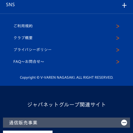
アカデミー
チームスケジュール
V-EXPRESS
パートナー企業一覧
SNS
（ユニフォーム入場）
ホームタウン
U-18
クラブハウス（練習場）
パートナー募集
公式Twitter
ご利用規約
アカデミー
U-15
応援メディア
法人限定 VIP BOX
ヴィヴィくんインスタグラム
クラブ概要
スクール
U-12
メディア出演情報
プライバシーポリシー
公式LINE＠
スクール
FAQ〜お問合せ〜
平和祈念活動
Youtube公式チャンネル
ホームタウン活動
Copyright © V-VAREN NAGASAKI. ALL RIGHT RESERVED.
ジャパネットグループ関連サイト
通信販売事業