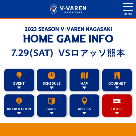
2023 SEASON V-VAREN NAGASAKI
HOME GAME INFO
7.29(SAT) VSロアッソ熊本
EVENT
SCHEDULE
MAP
GOURMET
INFORMATION
GUIDE
ACCESS
TICKET