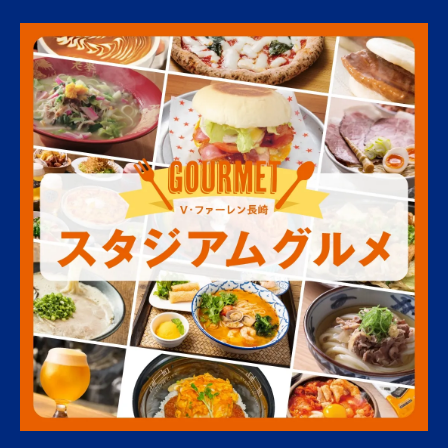
マスコット「しまば…
その他
【スタジアム満員プロジェクト】試合勝利時
の選手によるミニサ…
場内
みんな大好き！スタジアムグルメ！
場外