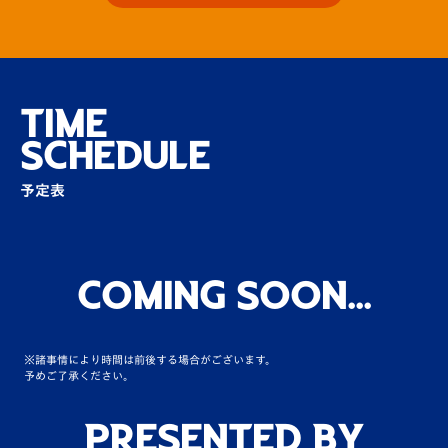
【ネットプロテクションズDAY特別企画】選
手入りフレームで2シ…
場外
TIME
SCHEDULE
【ネットプロテクションズDAY特別企画】ハ
ーフターム抽選会は選…
予定表
場内
夏のV・ファーレン祭り！おまつり広場が登
場！！
Coming Soon...
場外
※諸事情により時間は前後する場合がございます。
ペナルティ ワッキーさん、土田晃之さん来場
予めご了承ください。
真夏のV番勝負！
その他
Presented by