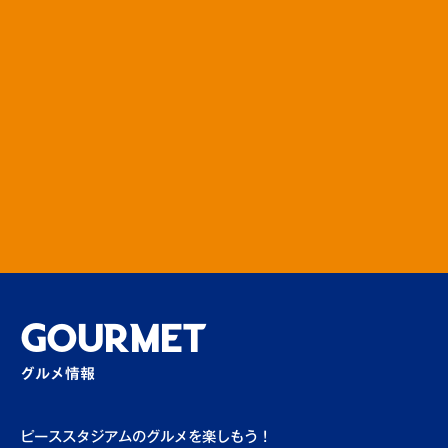
ロアッソ熊本からロアッソくん来場！
場外
【長崎市サンクスマッチ】ハーフタイム抽選
会
場内
【島原市サンクスマッチ】ハーフタイム抽選
会
場内
GOURMET
DJしまばらん登場！
グルメ情報
場外
ピーススタジアムのグルメを楽しもう！
【島原市サンクスマッチ】島原市PRブース＆