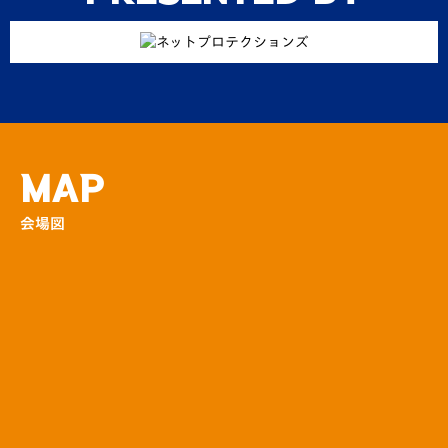
九州サッカーレジェンズwithサッカー芸人
「真夏のV番勝負！」を…
場外
5月3日も大好評！バルーンの販売ブースが登
場！
MAP
場外
会場図
長崎ヴェルカブース登場！V長崎のファンク
ラブとのW入会で素敵…
場外
今年も上げるぞ！ハーフタイム打ち上げ花
火！！
場外