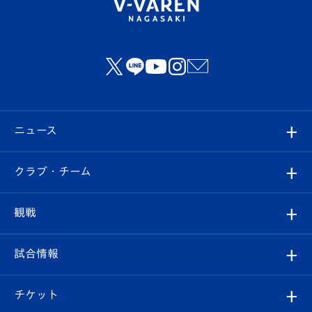
ニュース
すべて
クラブ・チーム
トップチーム
クラブプロフィール
観戦
クラブ
フィロソフィー
観戦ルール
試合情報
試合情報
クラブ概要
観戦ツアー
試合日程/結果
チケット
ファンクラブ