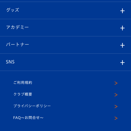
エンブレム紹介
はじめての観戦ガイド
順位表
チケット
グッズ
チケット
選手プロフィール
Revive Team
フォトギャラリー
シーズンシート
オンラインショップ
アカデミー
イベント
スタッフプロフィール
スタジアムへのアクセス
スタジアムグルメ
V-LOVERS（ファンクラブ）
2026-27ユニフォーム
メディア
育成からのお知らせ
パートナー
マスコット紹介
ヴィヴィくんの長崎おもてなしガイド
はじめての観戦ガイド
プレイヤーズスイート
店舗情報
グッズ
アカデミー
チームスケジュール
V-EXPRESS
パートナー企業一覧
SNS
（ユニフォーム入場）
ホームタウン
U-18
クラブハウス（練習場）
パートナー募集
公式Twitter
ご利用規約
アカデミー
U-15
応援メディア
法人限定 VIP BOX
ヴィヴィくんインスタグラム
クラブ概要
スクール
U-12
メディア出演情報
プライバシーポリシー
公式LINE＠
スクール
FAQ〜お問合せ〜
平和祈念活動
Youtube公式チャンネル