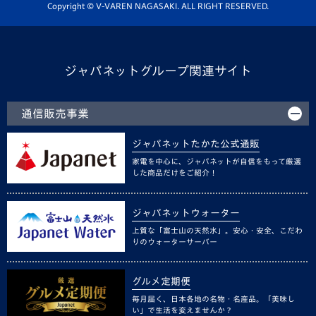
ホームタウン活動
Copyright © V-VAREN NAGASAKI. ALL RIGHT RESERVED.
ジャパネットグループ関連サイト
通信販売事業
ジャパネットたかた公式通販
家電を中心に、ジャパネットが自信をもって厳選
した商品だけをご紹介！
ジャパネットウォーター
上質な「富士山の天然水」。安心・安全、こだわ
りのウォーターサーバー
グルメ定期便
毎月届く、日本各地の名物・名産品。「美味し
い」で生活を変えませんか？