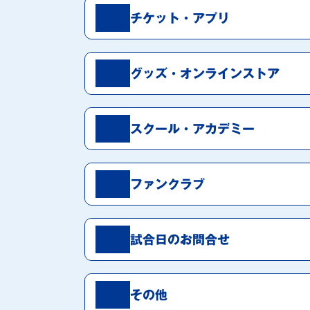
イベント
マスコット紹介
チケット・アプリ
メディア
チームスケジュール
グッズ
クラブハウス（練習
グッズ・
オンラインストア
場）
ホームタウン
応援メディア
スクール・
アカデミー
アカデミー
平和祈念活動
スクール
ファンクラブ
ホームタウン活動
試合日のお問合せ
その他