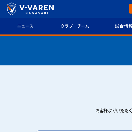
ニュース
クラブ・チーム
試合情
すべて
クラブプロフィール
試合日程/結果
トップチーム
フィロソフィー
試合情報
クラブ
クラブ概要
順位表
試合情報
エンブレム紹介
U-21 Jリーグ
ファンクラブ
選手プロフィール
フォトギャラ
お客様よりいただ
チケット
スタッフプロフィール
スタジアムグ