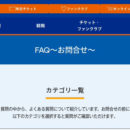
単日チケット
ファンクラブ
オンライ
チケット・
報
観戦
ファンクラブ
観戦ルール
チケット
オンラ
〜お問合せ〜
FAQ
はじめての観戦ガイ
シーズンシート
2026
ド
ム
プレイヤーズスイート
Revive Team
店舗情
関連
V-LOVERS（ファン
カテゴリ一覧
スタジアムへのアク
クラブ）
セス
リー
く質問の中から、よくある質問について紹介しています。お問合せの前に
ヴィヴィくんの長崎
ルメ
以下の
カテゴリを選択すると質問がご確認いただけます
。
おもてなしガイド