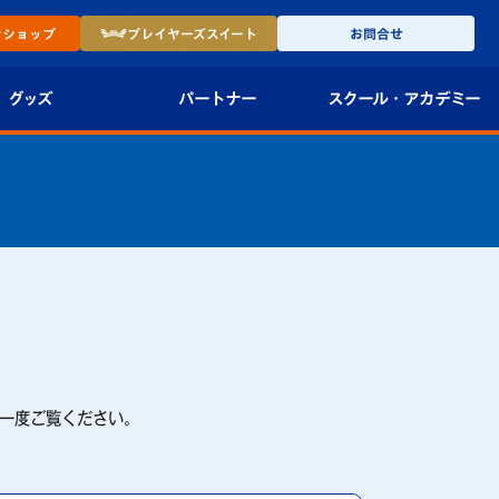
ン
ショップ
プレイヤーズ
スイート
お問合せ
グッズ
パートナー
スクール・
アカデミー
インショップ
パートナー企業一覧
アカデミー
-27ユニフォー
パートナー募集
U-18
法人限定 VIP BOX
U-15
報
U-12
スクール
一度ご覧ください。