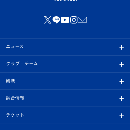
ニュース
すべて
クラブ・チーム
トップチーム
クラブプロフィール
観戦
クラブ
フィロソフィー
観戦ルール
試合情報
試合情報
クラブ概要
観戦ツアー
試合日程/結果
チケット
ファンクラブ
エンブレム紹介
はじめての観戦ガイド
順位表