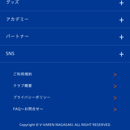
チケット
グッズ
チケット
選手プロフィール
Revive Team
フォトギャラリー
シーズンシート
オンラインショップ
アカデミー
イベント
スタッフプロフィール
スタジアムへのアクセス
スタジアムグルメ
V-LOVERS（ファンクラブ）
2026-27ユニフォーム
メディア
育成からのお知らせ
パートナー
マスコット紹介
ヴィヴィくんの長崎おもてなしガイド
はじめての観戦ガイド
プレイヤーズスイート
店舗情報
グッズ
アカデミー
チームスケジュール
V-EXPRESS
パートナー企業一覧
SNS
（ユニフォーム入場）
ホームタウン
U-18
クラブハウス（練習場）
パートナー募集
公式Twitter
ご利用規約
アカデミー
U-15
応援メディア
法人限定 VIP BOX
ヴィヴィくんインスタグラム
クラブ概要
スクール
U-12
メディア出演情報
プライバシーポリシー
公式LINE＠
スクール
FAQ〜お問合せ〜
平和祈念活動
Youtube公式チャンネル
ホームタウン活動
Copyright © V-VAREN NAGASAKI. ALL RIGHT RESERVED.