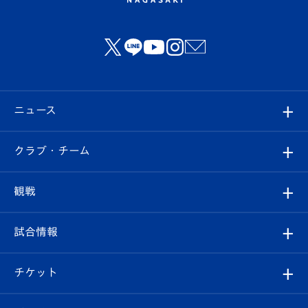
ニュース
すべて
クラブ・チーム
トップチーム
クラブプロフィール
観戦
クラブ
フィロソフィー
観戦ルール
試合情報
試合情報
クラブ概要
観戦ツアー
試合日程/結果
チケット
ファンクラブ
エンブレム紹介
はじめての観戦ガイド
順位表