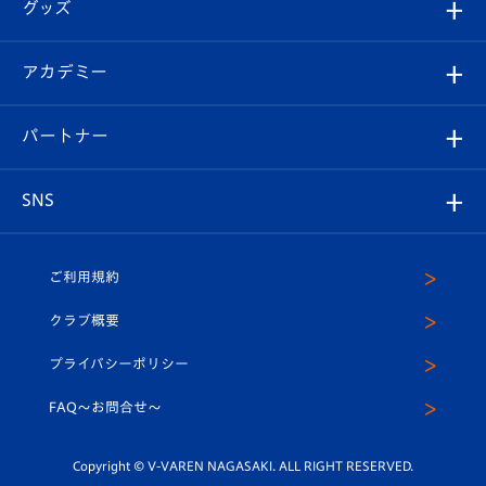
チケット
グッズ
チケット
選手プロフィール
Revive Team
フォトギャラリー
シーズンシート
オンラインショップ
アカデミー
イベント
スタッフプロフィール
スタジアムへのアクセス
スタジアムグルメ
V-LOVERS（ファンクラブ）
2026-27ユニフォーム
メディア
育成からのお知らせ
パートナー
マスコット紹介
ヴィヴィくんの長崎おもてなしガイド
はじめての観戦ガイド
プレイヤーズスイート
店舗情報
グッズ
アカデミー
チームスケジュール
V-EXPRESS
パートナー企業一覧
SNS
（ユニフォーム入場）
ホームタウン
U-18
クラブハウス（練習場）
パートナー募集
公式Twitter
ご利用規約
アカデミー
U-15
応援メディア
法人限定 VIP BOX
ヴィヴィくんインスタグラム
クラブ概要
スクール
U-12
メディア出演情報
プライバシーポリシー
公式LINE＠
スクール
FAQ〜お問合せ〜
平和祈念活動
Youtube公式チャンネル
ホームタウン活動
Copyright © V-VAREN NAGASAKI. ALL RIGHT RESERVED.