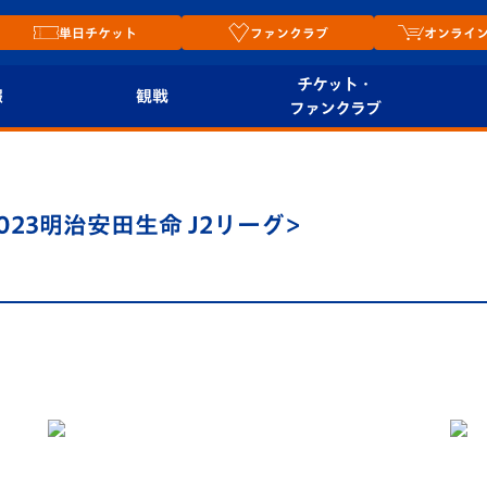
単日チケット
ファンクラブ
オンライ
チケット・
報
観戦
ファンクラブ
観戦ルール
チケット
オンラ
はじめての観戦ガイ
シーズンシート
2026
023明治安田生命 J2リーグ>
ド
ム
プレイヤーズスイート
Revive Team
店舗情
関連
V-LOVERS（ファン
スタジアムへのアク
クラブ）
セス
リー
ヴィヴィくんの長崎
ルメ
おもてなしガイド