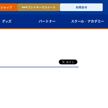
ン
ショップ
プレイヤーズ
スイート
お問合せ
グッズ
パートナー
スクール・
アカデミー
インショップ
パートナー企業一覧
アカデミー
-27ユニフォー
パートナー募集
U-18
法人限定 VIP BOX
U-15
報
U-12
スクール