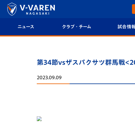
ニュース
クラブ・チーム
試合情
すべて
クラブプロフィール
試合日程/結果
トップチーム
フィロソフィー
試合情報
第34節vsザスパクサツ群馬戦<2
クラブ
クラブ概要
順位表
2023.09.09
試合情報
エンブレム紹介
U-21 Jリーグ
ファンクラブ
選手プロフィール
フォトギャラ
チケット
スタッフプロフィール
スタジアムグ